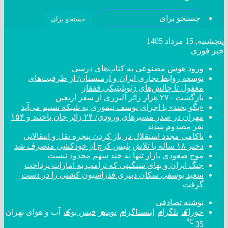
جستجو برای
پنجشنبه, 15 مرداد 1405
خبر فوری
ورود هوش مصنوعی به کتاب‌های درسی
توسعه روابط تجاری ایران و ارمنستان/ از ظرفیت‌های
مغفول تا چالش‌های ژئوپلیتیکی قفقاز
بازگشت ۲۷۰ هزار زائر البرزی از سفر اربعین
«بگو بخند» با اجرای یوسف تیموری به شبکه نسیم می‌آید
مهران در صدر مسیر‌های ورودی/ ۲۴ زائر جان باختند و ۱۵۴
نفر مصدوم شدند
ناکامی مجدد استقلال در باز کردن پنجره نقل و انتقالاتی
دختر ‌۱۸‌ ‌ساله‌ با تلاش پلیس کرج از خودکشی منصرف شد
موج صعودی بازار تنها به چند سهم محدود نیست
جنگ ایران و بهای سنگینی که ترامپ به امارات پرداخت
سعید یوسفی سکان دبیری فدراسیون کشتی را در دست
گرفت
نوشته تصادفی
خوراک
تلگرام
اینستاگرام
توییتر
فیس بوک
آب و هوای تهران
℃
35