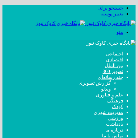
جستجو برای
تغییر پوسته
منو
اجتماعی
اقتصادی
بین الملل
تصویر 360
چند رسانه‌ای
گزارش تصویری
ویدئو
علم و فناوری
فرهنگی
کودک
مدیریت شهری
ورزشی
یادداشت
درباره ما
تماس با ما