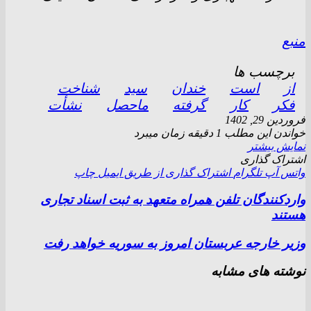
منبع
برچسب ها
از
است
خندان
سید
شناخت
فکر
کار
گرفته
ماحصل
نشأت
فروردین 29, 1402
خواندن این مطلب 1 دقیقه زمان میبرد
نمایش بیشتر
اشتراک گذاری
واتس آپ
تلگرام
اشتراک گذاری از طریق ایمیل
چاپ
واردکنندگان تلفن همراه متعهد به ثبت اسناد تجاری
هستند
وزیر خارجه عربستان امروز به سوریه خواهد رفت
نوشته های مشابه