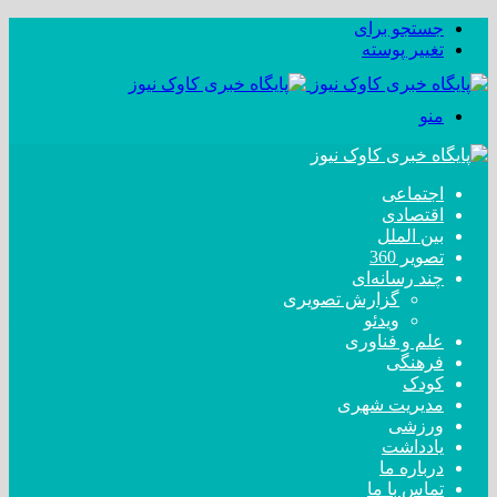
جستجو برای
تغییر پوسته
منو
اجتماعی
اقتصادی
بین الملل
تصویر 360
چند رسانه‌ای
گزارش تصویری
ویدئو
علم و فناوری
فرهنگی
کودک
مدیریت شهری
ورزشی
یادداشت
درباره ما
تماس با ما