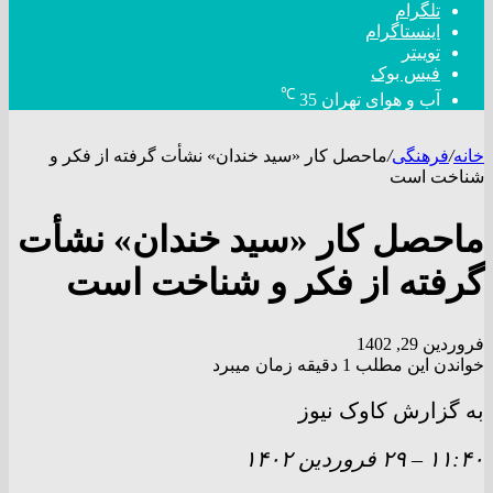
تلگرام
اینستاگرام
توییتر
فیس بوک
℃
آب و هوای تهران
35
خانه
/
فرهنگی
/
ماحصل کار «سید خندان» نشأت گرفته از فکر و
شناخت است
ماحصل کار «سید خندان» نشأت
گرفته از فکر و شناخت است
فروردین 29, 1402
خواندن این مطلب 1 دقیقه زمان میبرد
به گزارش کاوک نیوز
۱۱:۴۰
–
۲۹ فروردين ۱۴۰۲