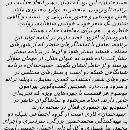
«سیدخندان» این بود که نشان دهیم ایجاد جذابیت در
برنامه تلویزیونی، منحصر به موارد محدودی مانند
پخش موسیقی و حضور سلبریتی و… نیست و گاهی
شنیدن یک شعر خوب، خواندن شاهنامه، روایت
خاطره و… هم برای مخاطب جذاب هستند.
بامروت‌نژاد افزود: قصد داریم در ادامه تولید این
برنامه، تعامل با تماشاگر‌های حاضر که از شهر‌های
مختلف هستند بیشتر شود و آن‌ها در برنامه بیشتر
مشارکت داده شوند به عنوان مثال، از مهمان سؤال
بپرسند و از خاطراتشان بگویند. «سیدخندان» برنامه
شبانگاهی شبکه دو است و بخش‌های مختلفی در
حوزه‌های شعر، استندآپ کمدی، نمایش، دوبله، ترانه
و سرود و… دارد. همچنین گفت‌وگویی پیرامون
موضوع هر قسمت با چهره‌هایی ویژه که تجربه‌ای
خاص دارند، انجام می‌شود و تماشاگران حاضر در
استودیو نیز حضوری فعال در صحنه دارند.
«سیدخندان» کاری است از گروه اجتماعی شبکه دو
به تهیه‌کنندگی محمدحسین بزرگی، سردبیری و اجرای
محمدرضا شهبازی و کارگردانی احسان حسینی است.