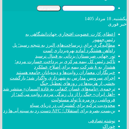
جستجو برای
یکشنبه, 18 مرداد 1405
خبر فوری
اعطای کارت عضویت افتخاری جهاددانشگاهی به
رئیس‌جمهور
مطالبه‌گری برای زیرساخت‌های البرز به نتیجه رسید؛ پل
راه‌آهن هشتگرد آماده بهره‌برداری است
تور جهانی صربستان/ یزدانی به فینال نرسید
تأکید رئیس کل بیمه مرکزی بر پرداخت خسارت مردم؛
هشدار به ۸ شرکت‌ بیمه برای اصلاح عملکرد
خبرنگاران معماران روایت‌ها و دیده‌بانان جامعه هستند
اجرای سرویس مدارس به شهرداری واگذار شد؛ بازگشت
بخشی از هزینه‌ها در روزهای تعطیل جنگ
ترجمه‌ی «نامه‌های غسان کنفانی به غادة السمان» منتشر شد
«اهل ایران» جنگ را از دل زندگی مردم روایت می‌کند؛ از
فروپاشی روزمره تا تولد مسئولیت
محدودیت ترکیه برای کشتیرانی در دریای سیاه
بن‌بست بصره برای استقلال؛ AFC دست رد به سینه آبی‌ها زد
نوشته تصادفی
خوراک