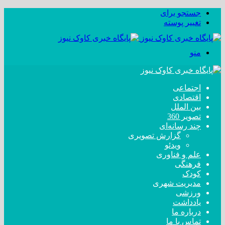
جستجو برای
تغییر پوسته
منو
اجتماعی
اقتصادی
بین الملل
تصویر 360
چند رسانه‌ای
گزارش تصویری
ویدئو
علم و فناوری
فرهنگی
کودک
مدیریت شهری
ورزشی
یادداشت
درباره ما
تماس با ما