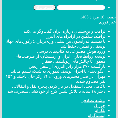
جستجو برای
جمعه, 16 مرداد 1405
خبر فوری
ترامپ و بن‌سلمان درباره ایران گفت‌و‌گو می‌کنند
ترافیک سنگین در آزادراه های البرز
با تصمیم فدراسیون بین‌المللی وزنه‌برداری؛ رکورد‌های جهانی
یوسفی و نصیری حفظ شد
ورود هوش مصنوعی به کتاب‌های درسی
توسعه روابط تجاری ایران و ارمنستان/ از ظرفیت‌های
مغفول تا چالش‌های ژئوپلیتیکی قفقاز
بازگشت ۲۷۰ هزار زائر البرزی از سفر اربعین
«بگو بخند» با اجرای یوسف تیموری به شبکه نسیم می‌آید
مهران در صدر مسیر‌های ورودی/ ۲۴ زائر جان باختند و ۱۵۴
نفر مصدوم شدند
ناکامی مجدد استقلال در باز کردن پنجره نقل و انتقالاتی
دختر ‌۱۸‌ ‌ساله‌ با تلاش پلیس کرج از خودکشی منصرف شد
نوشته تصادفی
خوراک
تلگرام
اینستاگرام