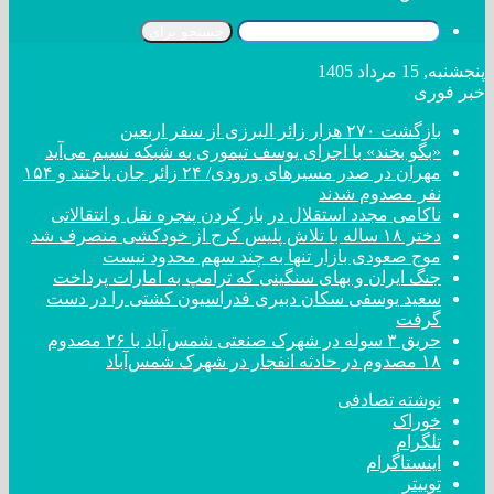
جستجو برای
پنجشنبه, 15 مرداد 1405
خبر فوری
بازگشت ۲۷۰ هزار زائر البرزی از سفر اربعین
«بگو بخند» با اجرای یوسف تیموری به شبکه نسیم می‌آید
مهران در صدر مسیر‌های ورودی/ ۲۴ زائر جان باختند و ۱۵۴
نفر مصدوم شدند
ناکامی مجدد استقلال در باز کردن پنجره نقل و انتقالاتی
دختر ‌۱۸‌ ‌ساله‌ با تلاش پلیس کرج از خودکشی منصرف شد
موج صعودی بازار تنها به چند سهم محدود نیست
جنگ ایران و بهای سنگینی که ترامپ به امارات پرداخت
سعید یوسفی سکان دبیری فدراسیون کشتی را در دست
گرفت
حریق ۳ سوله در شهرک صنعتی شمس‌آباد با ۲۶ مصدوم
۱۸ مصدوم در حادثه انفجار در شهرک شمس‌آباد
نوشته تصادفی
خوراک
تلگرام
اینستاگرام
توییتر