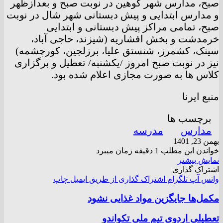
صبح، مدارس شهر کوهین در نوبت صبح و بعدازظهر
و مدارس ابتدایی و پیش دبستانی شهر شال در نوبت
صبح، تمامی مراکز پیش دبستانی و ابتدایی
خرمدشت و بخش افشاریه (شیزند، حاجی آباد،
سینک، کشمرز، شنستق علیا، برزلجین، کورچشمه)
نیز در نوبت صبح امروز /یکشنبه/ تعطیل و برگزاری
کلاس ها به صورت مجازی اعلام شده بود.
منبع ایرنا
برچسب ها
مدارس
مدرسه
بهمن 23, 1401
خواندن این مطلب 1 دقیقه زمان میبرد
نمایش بیشتر
اشتراک گذاری
واتس آپ
تلگرام
اشتراک گذاری از طریق ایمیل
چاپ
مکمل‌ها جایگزین مواد غذایی نشود
تعطیلی اردوی تیم ملی تکواندو