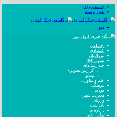
جستجو برای
تغییر پوسته
منو
اجتماعی
اقتصادی
بین الملل
تصویر 360
چند رسانه‌ای
گزارش تصویری
ویدئو
علم و فناوری
فرهنگی
کودک
مدیریت شهری
ورزشی
یادداشت
درباره ما
تماس با ما