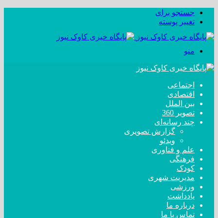
جستجو برای
تغییر پوسته
منو
اجتماعی
اقتصادی
بین الملل
تصویر 360
چند رسانه‌ای
گزارش تصویری
ویدئو
علم و فناوری
فرهنگی
کودک
مدیریت شهری
ورزشی
یادداشت
درباره ما
تماس با ما