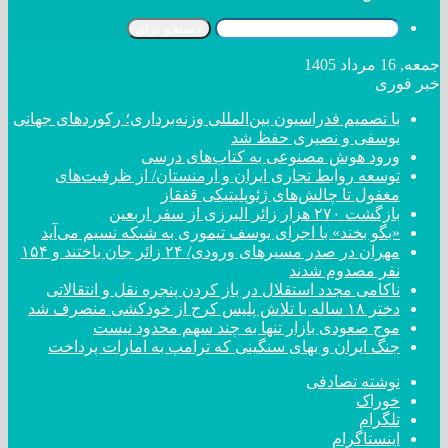
جستجو برای
جمعه, 16 مرداد 1405
خبر فوری
با تصمیم فدراسیون بین‌المللی وزنه‌برداری؛ رکورد‌های جهانی
یوسفی و نصیری حفظ شد
ورود هوش مصنوعی به کتاب‌های درسی
توسعه روابط تجاری ایران و ارمنستان/ از ظرفیت‌های
مغفول تا چالش‌های ژئوپلیتیکی قفقاز
بازگشت ۲۷۰ هزار زائر البرزی از سفر اربعین
«بگو بخند» با اجرای یوسف تیموری به شبکه نسیم می‌آید
مهران در صدر مسیر‌های ورودی/ ۲۴ زائر جان باختند و ۱۵۴
نفر مصدوم شدند
ناکامی مجدد استقلال در باز کردن پنجره نقل و انتقالاتی
دختر ‌۱۸‌ ‌ساله‌ با تلاش پلیس کرج از خودکشی منصرف شد
موج صعودی بازار تنها به چند سهم محدود نیست
جنگ ایران و بهای سنگینی که ترامپ به امارات پرداخت
نوشته تصادفی
خوراک
تلگرام
اینستاگرام