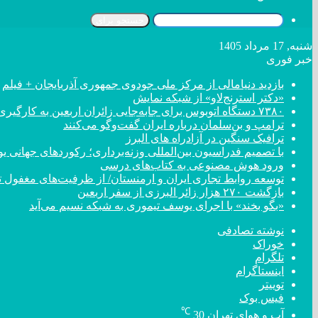
جستجو برای
شنبه, 17 مرداد 1405
خبر فوری
بازدید دنیامالی از مرکز ملی جودوی جمهوری آذربایجان + فیلم
«دکتر استرنج‌لاو» از شبکه نمایش
۷۳۸۰ دستگاه اتوبوس برای جابه‌جایی زائران اربعین به کارگیری شد
ترامپ و بن‌سلمان درباره ایران گفت‌و‌گو می‌کنند
ترافیک سنگین در آزادراه های البرز
با تصمیم فدراسیون بین‌المللی وزنه‌برداری؛ رکورد‌های جهان
ورود هوش مصنوعی به کتاب‌های درسی
توسعه روابط تجاری ایران و ارمنستان/ از ظرفیت‌های مغفول تا
بازگشت ۲۷۰ هزار زائر البرزی از سفر اربعین
«بگو بخند» با اجرای یوسف تیموری به شبکه نسیم می‌آید
نوشته تصادفی
خوراک
تلگرام
اینستاگرام
توییتر
فیس بوک
℃
آب و هوای تهران
30