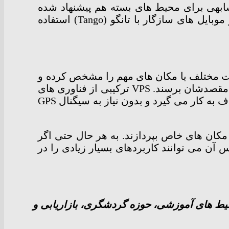
وری مشابهی برای محیط های بسته هم پیشنهاد شده
است. گوگل در کنفرانس I/O امسال از تکنولوژی VPS مبتنی بر واقعیت افزوده رونمایی کرد که در موبایل های سازگار با تانگو (Tango) استفاده
لات مختلف یا مکان های مهم را مشخص کرده و
سپس کاربران با استفاده از تانگو بتوانند در محیط جابجا شوند، محصول مورد نظر خود را خریده، یا به مقصدشان برسند. VPS ترکیبی از فناوری های
بینایی کامپیوتر، یادگیری ماشین، و نقشه برداری داخلی را برای تعیین موقعیت کاربر و مسیریابی تا هدف به کار می گیرد و بدون نیاز به سیگنال GPS
آمد در مکان های خاص بپردازند. به هر حال حتی اگر
س آن می توانند کاربردهای بسیار زیادی را در
 محیط های آموزشی، حوزه گردشگری، بازاریابی و