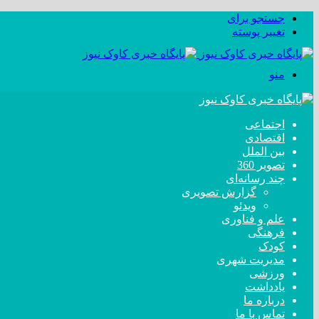
جستجو برای
تغییر پوسته
منو
اجتماعی
اقتصادی
بین الملل
تصویر 360
چند رسانه‌ای
گزارش تصویری
ویدئو
علم و فناوری
فرهنگی
کودک
مدیریت شهری
ورزشی
یادداشت
درباره ما
تماس با ما