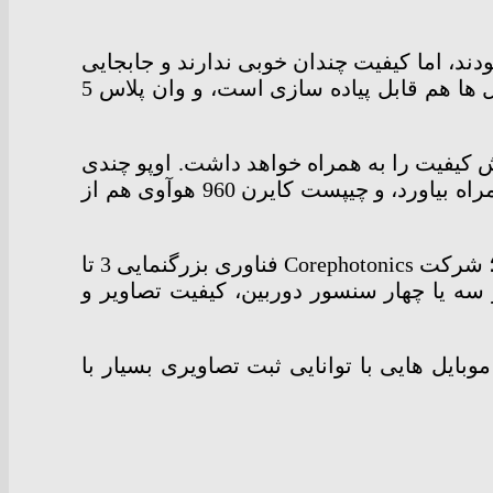
دند، اما کیفیت چندان خوبی ندارند و جابجایی
و استفاده از آنها هم کمی دشوار است. آیفون 7 پلاس و اوپو R11 نشان دادند که این قابلیت در موبایل ها هم قابل پیاده سازی است، و وان پلاس 5
لی هم کاهش کیفیت را به همراه خواهد داشت. اوپو چندی
پیش فناوری Precision Optical Zoom را معرفی کرد که می تواند تا 5 برابر بزرگنمایی اپتیکال را به همراه بیاورد، و چیپست کایرن 960 هوآوی هم از
ز طرفی، شایعات از قابلیت بزرگنمایی 3 برابری در ماژول دوربین دوگانه گلکسی نوت 8 حکایت دارند؛ شرکت Corephotonics فناوری بزرگنمایی 3 تا
 با بهره گیری از سه یا چهار سنسور دوربین، کیفیت تصاویر و
نزدیک، موبایل هایی با توانایی ثبت تصاویری بسیار با