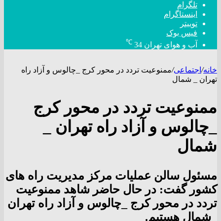
تلگرام
اینستاگرام
توییتر
فیس بوک
℃
آب و هوای تهران
34
خانه
/
اجتماعی
/
ممنوعیت تردد در محور کرج _چالوس و آزاد راه
تهران _ شمال
ممنوعیت تردد در محور کرج
_چالوس و آزاد راه تهران _
شمال
مسئول سالن عملیات مرکز مدیریت راه های
کشور گفت: در حال حاضر شاهد ممنوعیت
تردد در محور کرج _چالوس و آزاد راه تهران
_شمال هستیم.