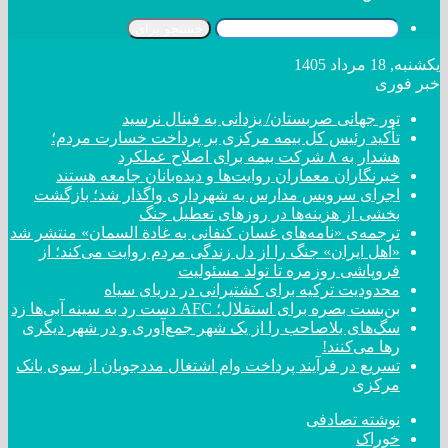
جستجو برای
یکشنبه, 18 مرداد 1405
خبر فوری
تور جهانی صربستان/ یزدانی به فینال نرسید
تأکید رئیس کل بیمه مرکزی بر پرداخت خسارت مردم؛
هشدار به ۸ شرکت‌ بیمه برای اصلاح عملکرد
خبرنگاران معماران روایت‌ها و دیده‌بانان جامعه هستند
اجرای سرویس مدارس به شهرداری واگذار شد؛ بازگشت
بخشی از هزینه‌ها در روزهای تعطیل جنگ
ترجمه‌ی «نامه‌های غسان کنفانی به غادة السمان» منتشر شد
«اهل ایران» جنگ را از دل زندگی مردم روایت می‌کند؛ از
فروپاشی روزمره تا تولد مسئولیت
محدودیت ترکیه برای کشتیرانی در دریای سیاه
بن‌بست بصره برای استقلال؛ AFC دست رد به سینه آبی‌ها زد
سگ‌های بلاصاحب را از یک شهر جمع‌آوری و در شهر دیگری
رها می‌کنند!
تسریع در فرآیند پرداخت وام اشتغال مددجویان از سوی بانک
مرکزی
نوشته تصادفی
خوراک