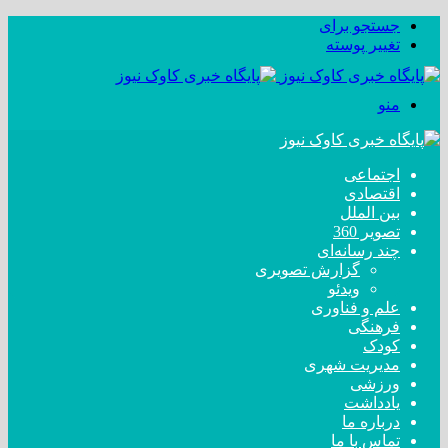
جستجو برای
تغییر پوسته
منو
اجتماعی
اقتصادی
بین الملل
تصویر 360
چند رسانه‌ای
گزارش تصویری
ویدئو
علم و فناوری
فرهنگی
کودک
مدیریت شهری
ورزشی
یادداشت
درباره ما
تماس با ما