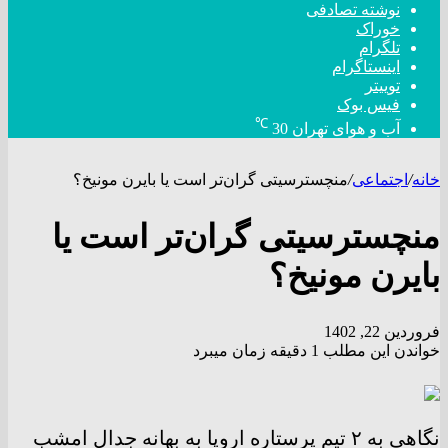
نوشته تصادفی
خوراک
تلگرام
اینستاگرام
توییتر
فیس بوک
℃
آب و هوای تهران
30
خانه
/
اجتماعی
/
منچسترسیتی گران‌تر است یا بایرن مونیخ؟
منچسترسیتی گران‌تر است یا
بایرن مونیخ؟
فروردین 22, 1402
خواندن این مطلب 1 دقیقه زمان میبرد
نگاهی به ۲ تیم پرستاره اروپا به بهانه جدال امشب