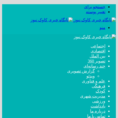
جستجو برای
تغییر پوسته
منو
اجتماعی
اقتصادی
بین الملل
تصویر 360
چند رسانه‌ای
گزارش تصویری
ویدئو
علم و فناوری
فرهنگی
کودک
مدیریت شهری
ورزشی
یادداشت
درباره ما
تماس با ما