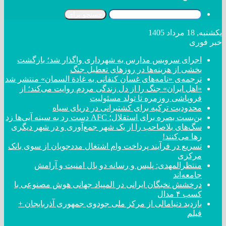
جستجو برای
یکشنبه, 18 مرداد 1405
خبر فوری
اجرای سرویس مدارس به شهرداری واگذار شد؛ بازگشت
بخشی از هزینه‌ها در روزهای تعطیل جنگ
ترجمه‌ی «نامه‌های غسان کنفانی به غادة السمان» منتشر شد
«اهل ایران» جنگ را از دل زندگی مردم روایت می‌کند؛ از
فروپاشی روزمره تا تولد مسئولیت
محدودیت ترکیه برای کشتیرانی در دریای سیاه
بن‌بست بصره برای استقلال؛ AFC دست رد به سینه آبی‌ها زد
سگ‌های بلاصاحب را از یک شهر جمع‌آوری و در شهر دیگری
رها می‌کنند!
تسریع در فرآیند پرداخت وام اشتغال مددجویان از سوی بانک
مرکزی
منتظرالمهدی: پلیس و رسانه دو بال امنیت و آرامش
جامعه‌اند
درخشش نخبگان ایرانی در المپیاد جهانی هوش مصنوعی با
کسب ۴ مدال
بازدید دنیامالی از مرکز ملی جودوی جمهوری آذربایجان +
فیلم