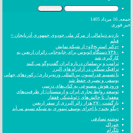
جستجو برای
جمعه, 16 مرداد 1405
خبر فوری
بازدید دنیامالی از مرکز ملی جودوی جمهوری آذربایجان +
فیلم
«دکتر استرنج‌لاو» از شبکه نمایش
۷۳۸۰ دستگاه اتوبوس برای جابه‌جایی زائران اربعین به
کارگیری شد
ترامپ و بن‌سلمان درباره ایران گفت‌و‌گو می‌کنند
ترافیک سنگین در آزادراه های البرز
با تصمیم فدراسیون بین‌المللی وزنه‌برداری؛ رکورد‌های جهانی
یوسفی و نصیری حفظ شد
ورود هوش مصنوعی به کتاب‌های درسی
توسعه روابط تجاری ایران و ارمنستان/ از ظرفیت‌های
مغفول تا چالش‌های ژئوپلیتیکی قفقاز
بازگشت ۲۷۰ هزار زائر البرزی از سفر اربعین
«بگو بخند» با اجرای یوسف تیموری به شبکه نسیم می‌آید
نوشته تصادفی
خوراک
تلگرام