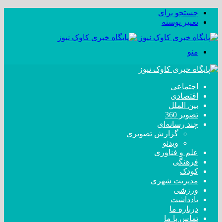
جستجو برای
تغییر پوسته
منو
اجتماعی
اقتصادی
بین الملل
تصویر 360
چند رسانه‌ای
گزارش تصویری
ویدئو
علم و فناوری
فرهنگی
کودک
مدیریت شهری
ورزشی
یادداشت
درباره ما
تماس با ما