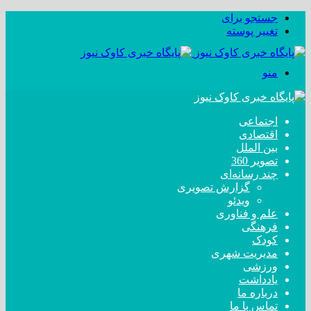
جستجو برای
تغییر پوسته
منو
اجتماعی
اقتصادی
بین الملل
تصویر 360
چند رسانه‌ای
گزارش تصویری
ویدئو
علم و فناوری
فرهنگی
کودک
مدیریت شهری
ورزشی
یادداشت
درباره ما
تماس با ما