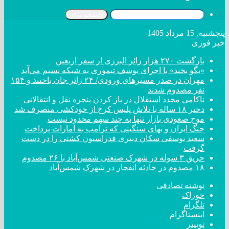
جستجو برای
پنجشنبه, 15 مرداد 1405
خبر فوری
بازگشت ۲۷۰ هزار زائر البرزی از سفر اربعین
«بگو بخند» با اجرای یوسف تیموری به شبکه نسیم می‌آید
مهران در صدر مسیر‌های ورودی/ ۲۴ زائر جان باختند و ۱۵۴
نفر مصدوم شدند
ناکامی مجدد استقلال در باز کردن پنجره نقل و انتقالاتی
دختر ‌۱۸‌ ‌ساله‌ با تلاش پلیس کرج از خودکشی منصرف شد
موج صعودی بازار تنها به چند سهم محدود نیست
جنگ ایران و بهای سنگینی که ترامپ به امارات پرداخت
سعید یوسفی سکان دبیری فدراسیون کشتی را در دست
گرفت
حریق ۳ سوله در شهرک صنعتی شمس‌آباد با ۲۶ مصدوم
۱۸ مصدوم در حادثه انفجار در شهرک شمس‌آباد
نوشته تصادفی
خوراک
تلگرام
اینستاگرام
توییتر