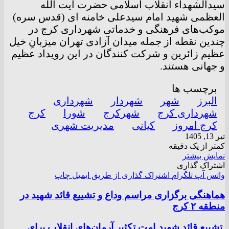
سیدالشهداء انقلاب اسلامی حضرت آیت الله
العظمی شهید امام سیدعلی خامنه ای (قدس سره)
موکب‌های فرهنگی و خدماتی شهرداری کرج در
چندین نقطه از جمله میدان آزادی تهران میزبانِ خیل
عظیم زائرین و شرکت کنندگان در این رویداد عظیم
و جهانی هستند.
برچسب ها
البرز
شهر
شهردار
شهرداری
شهرداری کرج
شهرکرج
شورا
کرج
کرج امروز
کیانی
مدیریت شهری
تیر 13, 1405
کمتر از یک دقیقه
نمایش بیشتر
اشتراک گذاری
واتس آپ
تلگرام
اشتراک گذاری از طریق ایمیل
چاپ
هماهنگی برگزاری مراسم وداع و تشییع قائد شهید در
منطقه ۲ کرج
تشییع قائد شهید ِامت تکثیر آرمان‌های انقلاب برای