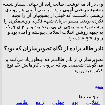
وی در ادامه نوشت: طالب‌زاده از جهاتی بسیار شـبیه
به
سید مرتضی آوینی
بـود. مرتضی آوینی هم روندی
زیستی داشـــت که خیلی از بسیجیان آن را تجبه
نکرده بودند. مسیر جریان شبهه فکری روشنفکری را
زیسته بود و به
پوچی آن پی برده بود و از ج.ی چرک
به جبهه روشن انقلاب اسلامی پیوسته و آمده بود و
راوی فتح شده بود.
نادر طالب‌زاده از نگاه تصویرسازان که بود؟
تصویرسازان از نادر طالب‌زاده اینطور یاد می‌کنند و
می‌گویند: شخصی بود که خروجی کارهایش یک نوع
کلاس درس بود.
منبع
برچسب ها
انقلابی
بود
جهانی
زاده
طالب