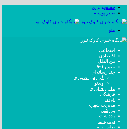
جستجو برای
تغییر پوسته
منو
اجتماعی
اقتصادی
بین الملل
تصویر 360
چند رسانه‌ای
گزارش تصویری
ویدئو
علم و فناوری
فرهنگی
کودک
مدیریت شهری
ورزشی
یادداشت
درباره ما
تماس با ما