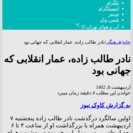
تلگرام
اینستاگرام
توییتر
فیس بوک
℃
آب و هوای تهران
35
خانه
/
فرهنگی
/
نادر طالب زاده، عمار انقلابی که جهانی بود
نادر طالب زاده، عمار انقلابی که
جهانی بود
اردیبهشت 8, 1402
خواندن این مطلب 4 دقیقه زمان میبرد
به گزارش کاوک نیوز
اولین سالگرد درگذشت نادر طالب زاده پنجشنبه ۷
اردیبهشت همراه با بزرگداشت او از ساعت ۴ تا ۶
بعد از ظهر بر سر مزار این هنرمند در بهشت زهرای