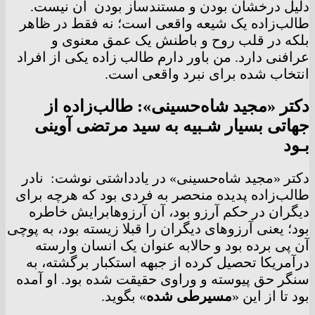
دلیل درخشان بودن و مستندساز بودن آن نیست.
طالب‌زاده یک شیعه واقعی است؛ نه فقط در ظاهر
بلکه در قلب روح و باطنش یک عمق معنوی و
عرافنی دارد. من باور دارم طالب زاده یکی از افراد
انتخاب شده برای نبرد واقعی است.
دکتر «مجید شاه‌حسینی»: طالب‌زاده از
جهاتی بسیار شـبیه به سید مرتضی آوینی
بـود
دکتر «مجید شاه‌حسینی» در یادداشتی نوشت:
نادر
طالب‌زاده پدیده منحصر به فردی بود که
هرچه برای
دیگران در حکم آرزو بود، آن آرزوها
برایش خاطره
بود؛ یعنی آرزوهای دیگران را قبلا
زیسته بود، به پوچی
آن پی برده بود و حالا
به عنوان یک انسان وارسته
درآمریکا تحصیل کرده
از جبهه استکبار برگشته، به
سنگر حق پیوسته و و
راوی حقیقت شده بود. او آمده
بود تا از این «
مسیر
طی شده
» بگوید.