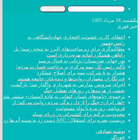
جستجو برای
یکشنبه, 18 مرداد 1405
خبر فوری
اعطای کارت عضویت افتخاری جهاددانشگاهی به
رئیس‌جمهور
مطالبه‌گری برای زیرساخت‌های البرز به نتیجه رسید؛ پل
راه‌آهن هشتگرد آماده بهره‌برداری است
تور جهانی صربستان/ یزدانی به فینال نرسید
تأکید رئیس کل بیمه مرکزی بر پرداخت خسارت مردم؛
هشدار به ۸ شرکت‌ بیمه برای اصلاح عملکرد
خبرنگاران معماران روایت‌ها و دیده‌بانان جامعه هستند
اجرای سرویس مدارس به شهرداری واگذار شد؛ بازگشت
بخشی از هزینه‌ها در روزهای تعطیل جنگ
ترجمه‌ی «نامه‌های غسان کنفانی به غادة السمان» منتشر شد
«اهل ایران» جنگ را از دل زندگی مردم روایت می‌کند؛ از
فروپاشی روزمره تا تولد مسئولیت
محدودیت ترکیه برای کشتیرانی در دریای سیاه
بن‌بست بصره برای استقلال؛ AFC دست رد به سینه آبی‌ها زد
نوشته تصادفی
خوراک