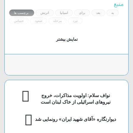
منبع
به
بعد
برای
اسپانیا
اتریش
برچسب ها
نبرد
مرحله
صعود
حساس
نمایش بیشتر
تلگرام
اشتراک گذاری از طریق ایمیل
واتس آپ
چاپ
نواف سلام: اولویت مذاکرات، خروج
نیرو‌های اسرائیلی از خاک لبنان است
دیوارنگاره «آقای شهید ایران» رونمایی شد