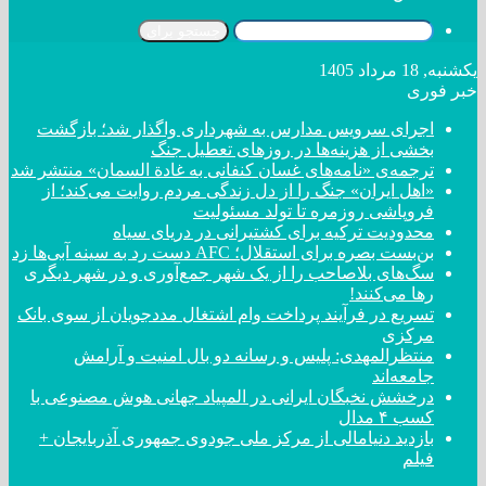
جستجو برای
یکشنبه, 18 مرداد 1405
خبر فوری
اجرای سرویس مدارس به شهرداری واگذار شد؛ بازگشت
بخشی از هزینه‌ها در روزهای تعطیل جنگ
ترجمه‌ی «نامه‌های غسان کنفانی به غادة السمان» منتشر شد
«اهل ایران» جنگ را از دل زندگی مردم روایت می‌کند؛ از
فروپاشی روزمره تا تولد مسئولیت
محدودیت ترکیه برای کشتیرانی در دریای سیاه
بن‌بست بصره برای استقلال؛ AFC دست رد به سینه آبی‌ها زد
سگ‌های بلاصاحب را از یک شهر جمع‌آوری و در شهر دیگری
رها می‌کنند!
تسریع در فرآیند پرداخت وام اشتغال مددجویان از سوی بانک
مرکزی
منتظرالمهدی: پلیس و رسانه دو بال امنیت و آرامش
جامعه‌اند
درخشش نخبگان ایرانی در المپیاد جهانی هوش مصنوعی با
کسب ۴ مدال
بازدید دنیامالی از مرکز ملی جودوی جمهوری آذربایجان +
فیلم