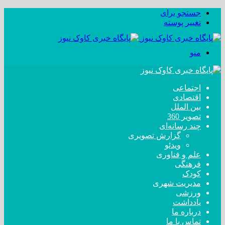
جستجو برای
تغییر پوسته
منو
اجتماعی
اقتصادی
بین الملل
تصویر 360
چند رسانه‌ای
گزارش تصویری
ویدئو
علم و فناوری
فرهنگی
کودک
مدیریت شهری
ورزشی
یادداشت
درباره ما
تماس با ما