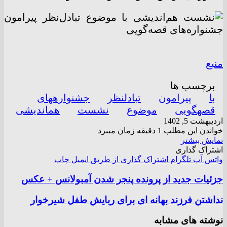
منبع
برچسب ها
با
پیرامون
تبادلنظر
جشنوارههای
قصهگویی
موضوع
نشست
هماندیشی
اردیبهشت 5, 1402
خواندن این مطلب 1 دقیقه زمان میبرد
نمایش بیشتر
اشتراک گذاری
واتس آپ
تلگرام
اشتراک گذاری از طریق ایمیل
چاپ
جزئیات جدید از پرونده پنجر شدن آمبولانس + عکس
نداشتن فرزند بهانه ای برای ربایش طفل شیرخوار
نوشته های مشابه