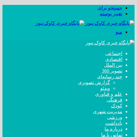
جستجو برای
تغییر پوسته
منو
اجتماعی
اقتصادی
بین الملل
تصویر 360
چند رسانه‌ای
گزارش تصویری
ویدئو
علم و فناوری
فرهنگی
کودک
مدیریت شهری
ورزشی
یادداشت
درباره ما
تماس با ما