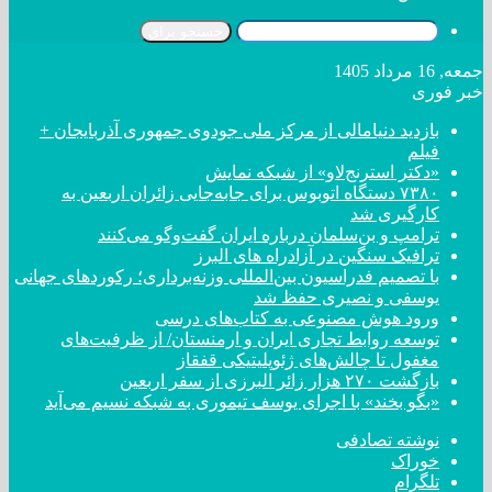
جستجو برای
جمعه, 16 مرداد 1405
خبر فوری
بازدید دنیامالی از مرکز ملی جودوی جمهوری آذربایجان +
فیلم
«دکتر استرنج‌لاو» از شبکه نمایش
۷۳۸۰ دستگاه اتوبوس برای جابه‌جایی زائران اربعین به
کارگیری شد
ترامپ و بن‌سلمان درباره ایران گفت‌و‌گو می‌کنند
ترافیک سنگین در آزادراه های البرز
با تصمیم فدراسیون بین‌المللی وزنه‌برداری؛ رکورد‌های جهانی
یوسفی و نصیری حفظ شد
ورود هوش مصنوعی به کتاب‌های درسی
توسعه روابط تجاری ایران و ارمنستان/ از ظرفیت‌های
مغفول تا چالش‌های ژئوپلیتیکی قفقاز
بازگشت ۲۷۰ هزار زائر البرزی از سفر اربعین
«بگو بخند» با اجرای یوسف تیموری به شبکه نسیم می‌آید
نوشته تصادفی
خوراک
تلگرام