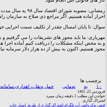
کار های قانونی اش انجام شود.
رمضانی: مصوبه شور
احراز آماده هستیم. اگر مراجع ذی صلاح به سازمان راه
سوال: تا پایان امسال چقدر از تکلیف سمت اجرایی خ
مهریاری: ما باید مجوز های تشریفات را می گرفتیم و ب
و به محض اینکه مشکلات را دریافت کنیم آماده اجرا هس
مجوز هستیم. اکنون به بیش از ده هزار دلار سرمایه نیا
برچسب ها
۱۰
به
تومانی
حمل ونقل،راهداری،سامانه 
فروردین 22, 1402
خواندن این مطلب 2 دقیقه زمان میبرد
اشتراک گذاری
فیس بوک
واتس آپ
تلگرام
اشتراک گذاری از طریق ایمیل
چاپ