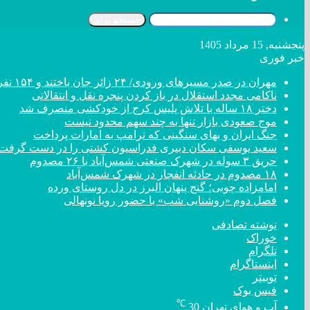
جستجو برای
پنجشنبه, 15 مرداد 1405
خبر فوری
مهران در صدر مسیر‌های ورودی/ ۲۴ زائر جان باختند و ۱۵۴ نفر مصدوم شدند
ناکامی مجدد استقلال در باز کردن پنجره نقل و انتقالاتی
دختر ‌۱۸‌ ‌ساله‌ با تلاش پلیس کرج از خودکشی منصرف شد
موج صعودی بازار تنها به چند سهم محدود نیست
جنگ ایران و بهای سنگینی که ترامپ به امارات پرداخت
سعید یوسفی سکان دبیری فدراسیون کشتی را در دست گرفت
حریق ۳ سوله در شهرک صنعتی شمس‌آباد با ۲۶ مصدوم
۱۸ مصدوم در حادثه انفجار در شهرک شمس‌آباد
امامزاده چوبی؛ گنج پنهان البرز در دل روستای ورده
فصل دوم «روشنایی شب» با حضور رویا نونهالی
نوشته تصادفی
خوراک
تلگرام
اینستاگرام
توییتر
فیس بوک
℃
آب و هوای تهران
30