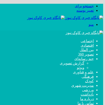
جستجو برای
تغییر پوسته
منو
اجتماعی
اقتصادی
بین الملل
تصویر 360
چند رسانه‌ای
گزارش تصویری
ویدئو
علم و فناوری
فرهنگی
کودک
مدیریت شهری
ورزشی
یادداشت
درباره ما
تماس با ما