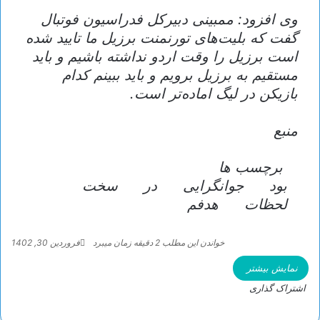
وی افزود: ممبینی دبیرکل فدراسیون فوتبال
گفت که بلیت‌های تورنمنت برزیل ما تایید شده
است برزیل را وقت اردو نداشته باشیم و باید
مستقیم به برزیل برویم و باید ببینم کدام
بازیکن در لیگ اماده‌تر است.
منبع
برچسب ها
بود
جوانگرایی
در
سخت
لحظات
هدفم
خواندن این مطلب 2 دقیقه زمان میبرد
فروردین 30, 1402
نمایش بیشتر
اشتراک گذاری
و
ت
ا
چ
ا
ل
ا
ش