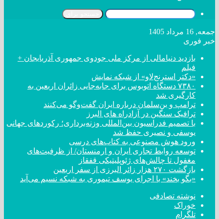
جستجو برای
جمعه, 16 مرداد 1405
خبر فوری
بازدید دنیامالی از مرکز ملی جودوی جمهوری آذربایجان +
فیلم
«دکتر استرنج‌لاو» از شبکه نمایش
۷۳۸۰ دستگاه اتوبوس برای جابه‌جایی زائران اربعین به
کارگیری شد
ترامپ و بن‌سلمان درباره ایران گفت‌و‌گو می‌کنند
ترافیک سنگین در آزادراه های البرز
با تصمیم فدراسیون بین‌المللی وزنه‌برداری؛ رکورد‌های جهانی
یوسفی و نصیری حفظ شد
ورود هوش مصنوعی به کتاب‌های درسی
توسعه روابط تجاری ایران و ارمنستان/ از ظرفیت‌های
مغفول تا چالش‌های ژئوپلیتیکی قفقاز
بازگشت ۲۷۰ هزار زائر البرزی از سفر اربعین
«بگو بخند» با اجرای یوسف تیموری به شبکه نسیم می‌آید
نوشته تصادفی
خوراک
تلگرام