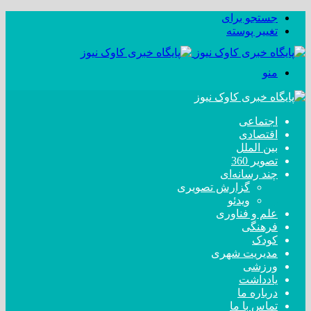
جستجو برای
تغییر پوسته
منو
اجتماعی
اقتصادی
بین الملل
تصویر 360
چند رسانه‌ای
گزارش تصویری
ویدئو
علم و فناوری
فرهنگی
کودک
مدیریت شهری
ورزشی
یادداشت
درباره ما
تماس با ما