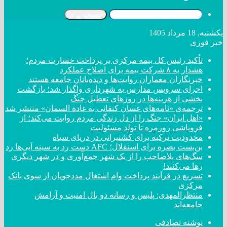
جستجو برای
یکشنبه, 18 مرداد 1405
خبر فوری
تأکید رئیس کل بیمه مرکزی بر پرداخت خسارت مردم؛
هشدار به ۸ شرکت‌ بیمه برای اصلاح عملکرد
خبرنگاران معماران روایت‌ها و دیده‌بانان جامعه هستند
اجرای سرویس مدارس به شهرداری واگذار شد؛ بازگشت
بخشی از هزینه‌ها در روزهای تعطیل جنگ
ترجمه‌ی «نامه‌های غسان کنفانی به غادة السمان» منتشر شد
«اهل ایران» جنگ را از دل زندگی مردم روایت می‌کند؛ از
فروپاشی روزمره تا تولد مسئولیت
محدودیت ترکیه برای کشتیرانی در دریای سیاه
بن‌بست بصره برای استقلال؛ AFC دست رد به سینه آبی‌ها زد
سگ‌های بلاصاحب را از یک شهر جمع‌آوری و در شهر دیگری
رها می‌کنند!
تسریع در فرآیند پرداخت وام اشتغال مددجویان از سوی بانک
مرکزی
منتظرالمهدی: پلیس و رسانه دو بال امنیت و آرامش
جامعه‌اند
نوشته تصادفی