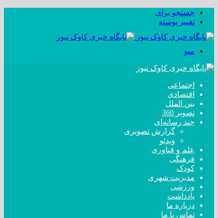
جستجو برای
تغییر پوسته
منو
اجتماعی
اقتصادی
بین الملل
تصویر 360
چند رسانه‌ای
گزارش تصویری
ویدئو
علم و فناوری
فرهنگی
کودک
مدیریت شهری
ورزشی
یادداشت
درباره ما
تماس با ما