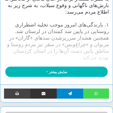
بارش‌های ناگهانی و وقوع سیلاب، به شرح زیر به
اطلاع مردم می‌رسد:
۱. بارندگی‌های امروز موجب تخلیه اضطراری
روستایی در پایین سد کمندان در لرستان شد.
همچنین هشدار سرریزشدن سدهای «گاران» در
مریوان و «چراغ‌ویس» در سقز نیز مردمِ روستا و
مناطق پایین دست آن‌ها را در استان کردستان
تهدید می‌کند.
۲. بر اساس صدور هشدار سطح قرمز بارندگی و
نمایش بیشتر
سیلاب، نجاتگران ۶ استان کشور در شمال غرب و
غرب کشور در آماده‌باش کامل برای امدادرسانی
واتس آپ
تلگرام
اشتراک گذاری از طریق ایمیل
چاپ
در حوادث جوی هستند.
۳. بر اساس گزارش سازمان امداد و نجات هلال
احمر تا ساعت ۱۶ امروز چهارشنبه ۲۳ فروردین