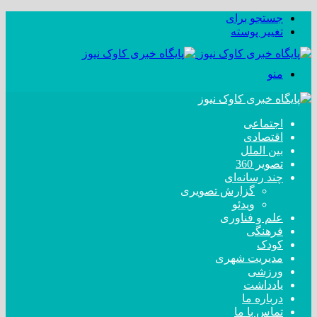
جستجو برای
تغییر پوسته
منو
اجتماعی
اقتصادی
بین الملل
تصویر 360
چند رسانه‌ای
گزارش تصویری
ویدئو
علم و فناوری
فرهنگی
کودک
مدیریت شهری
ورزشی
یادداشت
درباره ما
تماس با ما