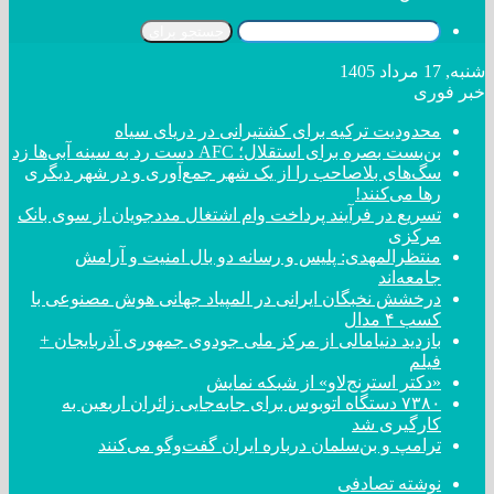
جستجو برای
شنبه, 17 مرداد 1405
خبر فوری
محدودیت ترکیه برای کشتیرانی در دریای سیاه
بن‌بست بصره برای استقلال؛ AFC دست رد به سینه آبی‌ها زد
سگ‌های بلاصاحب را از یک شهر جمع‌آوری و در شهر دیگری
رها می‌کنند!
تسریع در فرآیند پرداخت وام اشتغال مددجویان از سوی بانک
مرکزی
منتظرالمهدی: پلیس و رسانه دو بال امنیت و آرامش
جامعه‌اند
درخشش نخبگان ایرانی در المپیاد جهانی هوش مصنوعی با
کسب ۴ مدال
بازدید دنیامالی از مرکز ملی جودوی جمهوری آذربایجان +
فیلم
«دکتر استرنج‌لاو» از شبکه نمایش
۷۳۸۰ دستگاه اتوبوس برای جابه‌جایی زائران اربعین به
کارگیری شد
ترامپ و بن‌سلمان درباره ایران گفت‌و‌گو می‌کنند
نوشته تصادفی