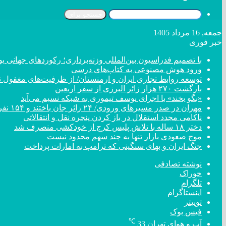
جستجو برای
جمعه, 16 مرداد 1405
خبر فوری
با تصمیم فدراسیون بین‌المللی وزنه‌برداری؛ رکورد‌های جهان
ورود هوش مصنوعی به کتاب‌های درسی
توسعه روابط تجاری ایران و ارمنستان/ از ظرفیت‌های مغفول تا
بازگشت ۲۷۰ هزار زائر البرزی از سفر اربعین
«بگو بخند» با اجرای یوسف تیموری به شبکه نسیم می‌آید
مهران در صدر مسیر‌های ورودی/ ۲۴ زائر جان باختند و ۱۵۴ نفر مصدوم شدند
ناکامی مجدد استقلال در باز کردن پنجره نقل و انتقالاتی
دختر ‌۱۸‌ ‌ساله‌ با تلاش پلیس کرج از خودکشی منصرف شد
موج صعودی بازار تنها به چند سهم محدود نیست
جنگ ایران و بهای سنگینی که ترامپ به امارات پرداخت
نوشته تصادفی
خوراک
تلگرام
اینستاگرام
توییتر
فیس بوک
℃
آب و هوای تهران
33