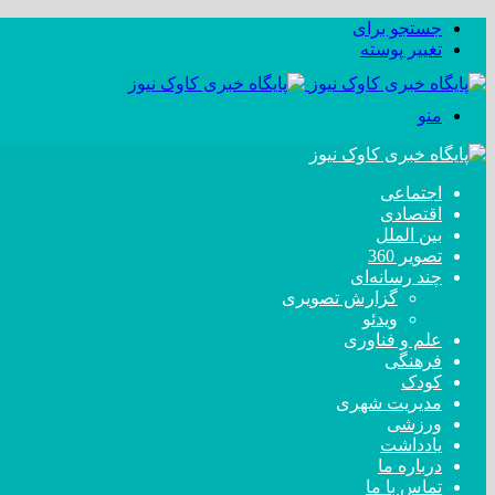
جستجو برای
تغییر پوسته
منو
اجتماعی
اقتصادی
بین الملل
تصویر 360
چند رسانه‌ای
گزارش تصویری
ویدئو
علم و فناوری
فرهنگی
کودک
مدیریت شهری
ورزشی
یادداشت
درباره ما
تماس با ما