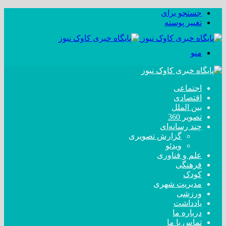
جستجو برای
تغییر پوسته
منو
اجتماعی
اقتصادی
بین الملل
تصویر 360
چند رسانه‌ای
گزارش تصویری
ویدئو
علم و فناوری
فرهنگی
کودک
مدیریت شهری
ورزشی
یادداشت
درباره ما
تماس با ما