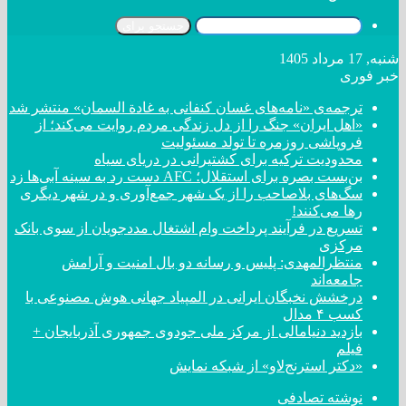
جستجو برای
شنبه, 17 مرداد 1405
خبر فوری
ترجمه‌ی «نامه‌های غسان کنفانی به غادة السمان» منتشر شد
«اهل ایران» جنگ را از دل زندگی مردم روایت می‌کند؛ از
فروپاشی روزمره تا تولد مسئولیت
محدودیت ترکیه برای کشتیرانی در دریای سیاه
بن‌بست بصره برای استقلال؛ AFC دست رد به سینه آبی‌ها زد
سگ‌های بلاصاحب را از یک شهر جمع‌آوری و در شهر دیگری
رها می‌کنند!
تسریع در فرآیند پرداخت وام اشتغال مددجویان از سوی بانک
مرکزی
منتظرالمهدی: پلیس و رسانه دو بال امنیت و آرامش
جامعه‌اند
درخشش نخبگان ایرانی در المپیاد جهانی هوش مصنوعی با
کسب ۴ مدال
بازدید دنیامالی از مرکز ملی جودوی جمهوری آذربایجان +
فیلم
«دکتر استرنج‌لاو» از شبکه نمایش
نوشته تصادفی