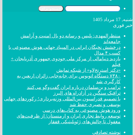
جستجو برای
شنبه, 17 مرداد 1405
خبر فوری
منتظرالمهدی: پلیس و رسانه دو بال امنیت و آرامش
جامعه‌اند
درخشش نخبگان ایرانی در المپیاد جهانی هوش مصنوعی با
کسب ۴ مدال
بازدید دنیامالی از مرکز ملی جودوی جمهوری آذربایجان +
فیلم
«دکتر استرنج‌لاو» از شبکه نمایش
۷۳۸۰ دستگاه اتوبوس برای جابه‌جایی زائران اربعین به
کارگیری شد
ترامپ و بن‌سلمان درباره ایران گفت‌و‌گو می‌کنند
ترافیک سنگین در آزادراه های البرز
با تصمیم فدراسیون بین‌المللی وزنه‌برداری؛ رکورد‌های جهانی
یوسفی و نصیری حفظ شد
ورود هوش مصنوعی به کتاب‌های درسی
توسعه روابط تجاری ایران و ارمنستان/ از ظرفیت‌های
مغفول تا چالش‌های ژئوپلیتیکی قفقاز
نوشته تصادفی