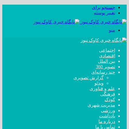
جستجو برای
تغییر پوسته
منو
اجتماعی
اقتصادی
بین الملل
تصویر 360
چند رسانه‌ای
گزارش تصویری
ویدئو
علم و فناوری
فرهنگی
کودک
مدیریت شهری
ورزشی
یادداشت
درباره ما
تماس با ما