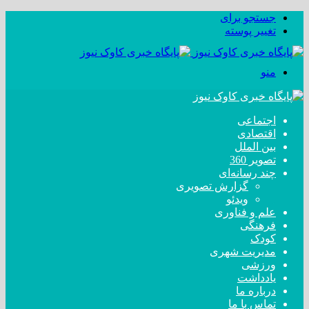
جستجو برای
تغییر پوسته
منو
اجتماعی
اقتصادی
بین الملل
تصویر 360
چند رسانه‌ای
گزارش تصویری
ویدئو
علم و فناوری
فرهنگی
کودک
مدیریت شهری
ورزشی
یادداشت
درباره ما
تماس با ما