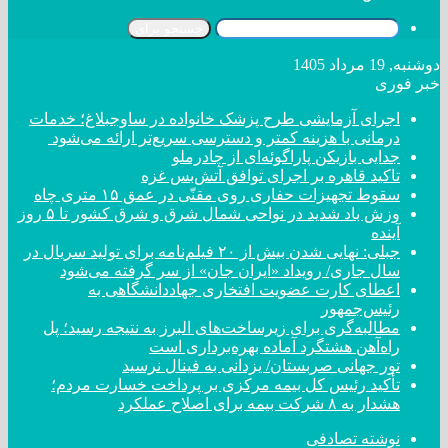
جستجو برای
دوشنبه, 19 مرداد 1405
خبر فوری
اجرای آزمایشی طرح پزشک خانواده در ساوجبلاغ؛ خدمات
درمانی با هزینه کمتر و دسترسی سریع‌تر ارائه می‌شود
جدایی بازیکن پاراگوئه‌ای از چادرملو
تاکید قاهره بر اجرای توافق آتش‌بس غزه
سقوط تجهیزات حفاری روی مقنّی در عمق ۱۵ متری چاه
وزش باد شدید در نواحی شمال شرق و شرق کشور تا ۵ روز
آینده
جبلی: نهایی شدن بیش از ۲۰ فیلم‌نامه برای تولید سریال در
سال جاری/ رویداد «ایران جان» از سر گرفته می‌شود
اعطای کارت عضویت افتخاری جهاددانشگاهی به
رئیس‌جمهور
مطالبه‌گری برای زیرساخت‌های البرز به نتیجه رسید؛ پل
راه‌آهن هشتگرد آماده بهره‌برداری است
تور جهانی صربستان/ یزدانی به فینال نرسید
تأکید رئیس کل بیمه مرکزی بر پرداخت خسارت مردم؛
هشدار به ۸ شرکت‌ بیمه برای اصلاح عملکرد
نوشته تصادفی