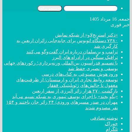
جستجو برای
جمعه, 16 مرداد 1405
خبر فوری
«دکتر استرنج‌لاو» از شبکه نمایش
۷۳۸۰ دستگاه اتوبوس برای جابه‌جایی زائران اربعین به
کارگیری شد
ترامپ و بن‌سلمان درباره ایران گفت‌و‌گو می‌کنند
ترافیک سنگین در آزادراه های البرز
با تصمیم فدراسیون بین‌المللی وزنه‌برداری؛ رکورد‌های جهانی
یوسفی و نصیری حفظ شد
ورود هوش مصنوعی به کتاب‌های درسی
توسعه روابط تجاری ایران و ارمنستان/ از ظرفیت‌های
مغفول تا چالش‌های ژئوپلیتیکی قفقاز
بازگشت ۲۷۰ هزار زائر البرزی از سفر اربعین
«بگو بخند» با اجرای یوسف تیموری به شبکه نسیم می‌آید
مهران در صدر مسیر‌های ورودی/ ۲۴ زائر جان باختند و ۱۵۴
نفر مصدوم شدند
نوشته تصادفی
خوراک
تلگرام