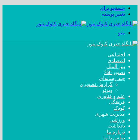
جستجو برای
تغییر پوسته
منو
اجتماعی
اقتصادی
بین الملل
تصویر 360
چند رسانه‌ای
گزارش تصویری
ویدئو
علم و فناوری
فرهنگی
کودک
مدیریت شهری
ورزشی
یادداشت
درباره ما
تماس با ما