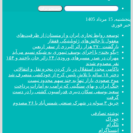
جستجو برای
پنجشنبه, 15 مرداد 1405
خبر فوری
توسعه روابط تجاری ایران و ارمنستان/ از ظرفیت‌های
مغفول تا چالش‌های ژئوپلیتیکی قفقاز
بازگشت ۲۷۰ هزار زائر البرزی از سفر اربعین
«بگو بخند» با اجرای یوسف تیموری به شبکه نسیم می‌آید
مهران در صدر مسیر‌های ورودی/ ۲۴ زائر جان باختند و ۱۵۴
نفر مصدوم شدند
ناکامی مجدد استقلال در باز کردن پنجره نقل و انتقالاتی
دختر ‌۱۸‌ ‌ساله‌ با تلاش پلیس کرج از خودکشی منصرف شد
موج صعودی بازار تنها به چند سهم محدود نیست
جنگ ایران و بهای سنگینی که ترامپ به امارات پرداخت
سعید یوسفی سکان دبیری فدراسیون کشتی را در دست
گرفت
حریق ۳ سوله در شهرک صنعتی شمس‌آباد با ۲۶ مصدوم
نوشته تصادفی
خوراک
تلگرام
اینستاگرام