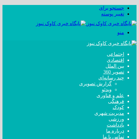
جستجو برای
تغییر پوسته
منو
اجتماعی
اقتصادی
بین الملل
تصویر 360
چند رسانه‌ای
گزارش تصویری
ویدئو
علم و فناوری
فرهنگی
کودک
مدیریت شهری
ورزشی
یادداشت
درباره ما
تماس با ما