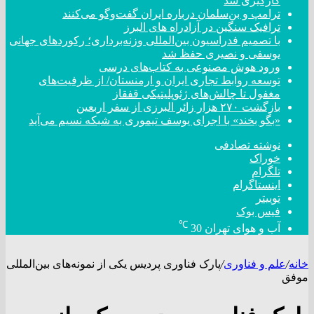
کارگیری شد
ترامپ و بن‌سلمان درباره ایران گفت‌و‌گو می‌کنند
ترافیک سنگین در آزادراه های البرز
با تصمیم فدراسیون بین‌المللی وزنه‌برداری؛ رکورد‌های جهانی
یوسفی و نصیری حفظ شد
ورود هوش مصنوعی به کتاب‌های درسی
توسعه روابط تجاری ایران و ارمنستان/ از ظرفیت‌های
مغفول تا چالش‌های ژئوپلیتیکی قفقاز
بازگشت ۲۷۰ هزار زائر البرزی از سفر اربعین
«بگو بخند» با اجرای یوسف تیموری به شبکه نسیم می‌آید
نوشته تصادفی
خوراک
تلگرام
اینستاگرام
توییتر
فیس بوک
℃
آب و هوای تهران
30
خانه
/
علم و فناوری
/
پارک فناوری پردیس یکی از نمونه‌های بین‌المللی
موفق