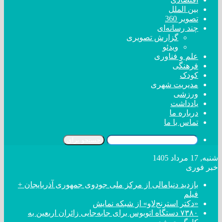
بین الملل
تصویر 360
چند رسانه‌ای
گزارش تصویری
ویدئو
علم و فناوری
فرهنگی
کودک
مدیریت شهری
ورزشی
یادداشت
درباره ما
تماس با ما
جستجو برای
شنبه, 17 مرداد 1405
خبر فوری
بازدید دنیامالی از مرکز ملی جودوی جمهوری آذربایجان +
فیلم
«دکتر استرنج‌لاو» از شبکه نمایش
۷۳۸۰ دستگاه اتوبوس برای جابه‌جایی زائران اربعین به