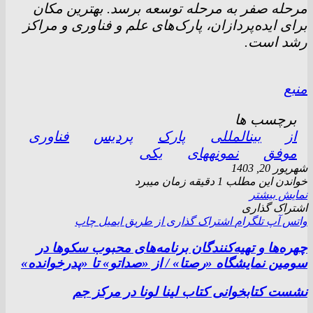
مرحله صفر به مرحله توسعه برسد. بهترین مکان
برای ایده‌پردازان، پارک‌های علم و فناوری و مراکز
رشد است.
منبع
برچسب ها
از
بینالمللی
پارک
پردیس
فناوری
موفق
نمونههای
یکی
شهریور 20, 1403
خواندن این مطلب 1 دقیقه زمان میبرد
نمایش بیشتر
اشتراک گذاری
واتس آپ
تلگرام
اشتراک گذاری از طریق ایمیل
چاپ
چهره‌ها و تهیه‌کنندگان برنامه‌های محبوب سکو‌ها در
سومین نمایشگاه «رصتا» / از «صداتو» تا «پدرخوانده»
نشست کتابخوانی کتاب لینا لونا در مرکز جم