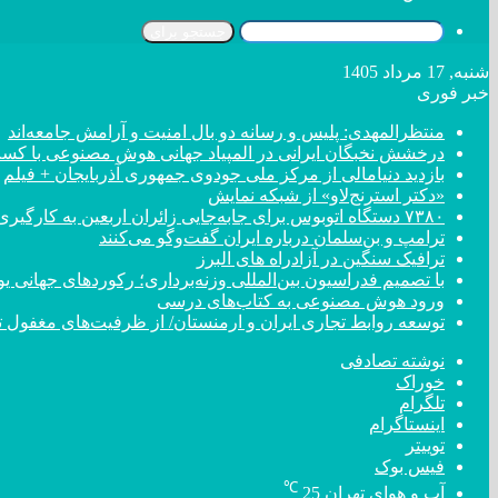
جستجو برای
شنبه, 17 مرداد 1405
خبر فوری
منتظرالمهدی: پلیس و رسانه دو بال امنیت و آرامش جامعه‌اند
درخشش نخبگان ایرانی در المپیاد جهانی هوش مصنوعی با کسب ۴ مد
بازدید دنیامالی از مرکز ملی جودوی جمهوری آذربایجان + فیلم
«دکتر استرنج‌لاو» از شبکه نمایش
۷۳۸۰ دستگاه اتوبوس برای جابه‌جایی زائران اربعین به کارگیری شد
ترامپ و بن‌سلمان درباره ایران گفت‌و‌گو می‌کنند
ترافیک سنگین در آزادراه های البرز
با تصمیم فدراسیون بین‌المللی وزنه‌برداری؛ رکورد‌های جهان
ورود هوش مصنوعی به کتاب‌های درسی
توسعه روابط تجاری ایران و ارمنستان/ از ظرفیت‌های مغفول تا
نوشته تصادفی
خوراک
تلگرام
اینستاگرام
توییتر
فیس بوک
℃
آب و هوای تهران
25