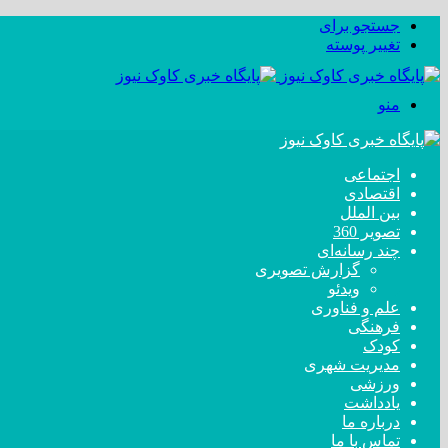
جستجو برای
تغییر پوسته
منو
اجتماعی
اقتصادی
بین الملل
تصویر 360
چند رسانه‌ای
گزارش تصویری
ویدئو
علم و فناوری
فرهنگی
کودک
مدیریت شهری
ورزشی
یادداشت
درباره ما
تماس با ما