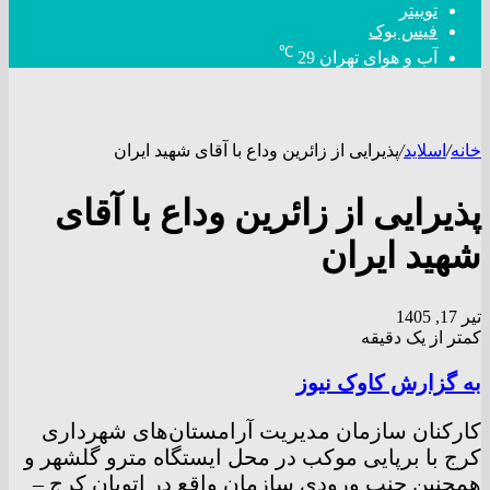
توییتر
فیس بوک
℃
آب و هوای تهران
29
خانه
/
اسلاید
/
پذیرایی از زائرین وداع با آقای شهید ایران
پذیرایی از زائرین وداع با آقای
شهید ایران
تیر 17, 1405
کمتر از یک دقیقه
به گزارش کاوک نیوز
کارکنان سازمان مدیریت آرامستان‌های شهرداری
کرج با برپایی موکب در محل ایستگاه مترو گلشهر و
همچنین جنب ورودی سازمان واقع در اتوبان کرج –