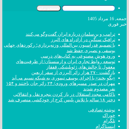
جستجو برای
جمعه, 16 مرداد 1405
خبر فوری
ترامپ و بن‌سلمان درباره ایران گفت‌و‌گو می‌کنند
ترافیک سنگین در آزادراه های البرز
با تصمیم فدراسیون بین‌المللی وزنه‌برداری؛ رکورد‌های جهانی
یوسفی و نصیری حفظ شد
ورود هوش مصنوعی به کتاب‌های درسی
توسعه روابط تجاری ایران و ارمنستان/ از ظرفیت‌های
مغفول تا چالش‌های ژئوپلیتیکی قفقاز
بازگشت ۲۷۰ هزار زائر البرزی از سفر اربعین
«بگو بخند» با اجرای یوسف تیموری به شبکه نسیم می‌آید
مهران در صدر مسیر‌های ورودی/ ۲۴ زائر جان باختند و ۱۵۴
نفر مصدوم شدند
ناکامی مجدد استقلال در باز کردن پنجره نقل و انتقالاتی
دختر ‌۱۸‌ ‌ساله‌ با تلاش پلیس کرج از خودکشی منصرف شد
نوشته تصادفی
خوراک
تلگرام
اینستاگرام