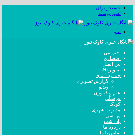
جستجو برای
تغییر پوسته
منو
اجتماعی
اقتصادی
بین الملل
تصویر 360
چند رسانه‌ای
گزارش تصویری
ویدئو
علم و فناوری
فرهنگی
کودک
مدیریت شهری
ورزشی
یادداشت
درباره ما
تماس با ما