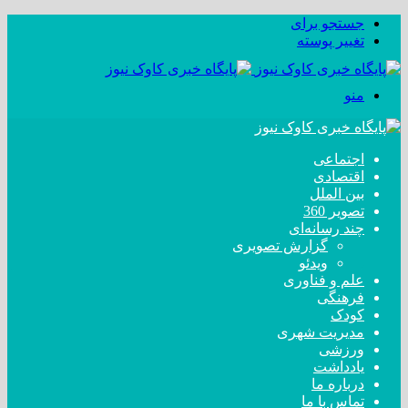
جستجو برای
تغییر پوسته
منو
اجتماعی
اقتصادی
بین الملل
تصویر 360
چند رسانه‌ای
گزارش تصویری
ویدئو
علم و فناوری
فرهنگی
کودک
مدیریت شهری
ورزشی
یادداشت
درباره ما
تماس با ما