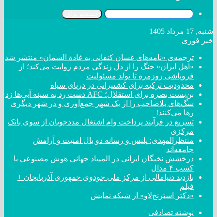
جستجو برای
شنبه, 17 مرداد 1405
خبر فوری
ترجمه‌ی «نامه‌های غسان کنفانی به غادة السمان» منتشر شد
«اهل ایران» جنگ را از دل زندگی مردم روایت می‌کند؛ از
فروپاشی روزمره تا تولد مسئولیت
محدودیت ترکیه برای کشتیرانی در دریای سیاه
بن‌بست بصره برای استقلال؛ AFC دست رد به سینه آبی‌ها زد
سگ‌های بلاصاحب را از یک شهر جمع‌آوری و در شهر دیگری
رها می‌کنند!
تسریع در فرآیند پرداخت وام اشتغال مددجویان از سوی بانک
مرکزی
منتظرالمهدی: پلیس و رسانه دو بال امنیت و آرامش
جامعه‌اند
درخشش نخبگان ایرانی در المپیاد جهانی هوش مصنوعی با
کسب ۴ مدال
بازدید دنیامالی از مرکز ملی جودوی جمهوری آذربایجان +
فیلم
«دکتر استرنج‌لاو» از شبکه نمایش
نوشته تصادفی