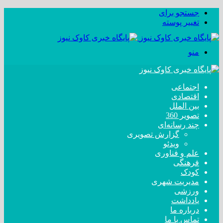
جستجو برای
تغییر پوسته
منو
اجتماعی
اقتصادی
بین الملل
تصویر 360
چند رسانه‌ای
گزارش تصویری
ویدئو
علم و فناوری
فرهنگی
کودک
مدیریت شهری
ورزشی
یادداشت
درباره ما
تماس با ما