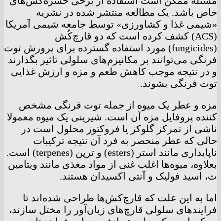
مسئله ممکن است استفاده از برخی حشره‌کش‌های
خاص باشد. یک مطالعه منتشر شده در نشریه
«شیمی غذا و کشاورزی» توسط جامعه شیمی آمریکا
(ACS) کشف کرده است که دو قارچ‌کُش
(fungicides) مورد استفاده گسترده برای پرورش توت
فرنگی می‌توانند بر مکانیزم‌های سلولی تاثیر بگذارند
و در نتیجه موجب کاهش طعم و مزه و ارزش غذایی
توت فرنگی بشوند.
مزه و عطر یک میوه از جمله توت فرنگی مشخص
کننده پروفایل مزه آن است. شیرینی یک میوه معمولا
ناشی از تمرکز گلوکز یا فروکتوز محلول است در
حالی که عطر منحصر به فرد آن نتیجه ترکیبات
ناپایداری مانند استر (esters) و ترپن (terpenes) است.
بعلاوه، میوه‌ها اغلب غنی از مواد مغذی مانند ویتامین
ث، اسید فولیک و آنتی اکسیدان هستند.
اما به این علت که قارچ‌کش‌ها طراحی شده‌اند تا
فرایند‌های سلولی قارچ‌های زیان‌آور را مختل سازند،