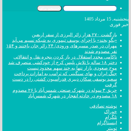
جستجو برای
پنجشنبه, 15 مرداد 1405
خبر فوری
بازگشت ۲۷۰ هزار زائر البرزی از سفر اربعین
«بگو بخند» با اجرای یوسف تیموری به شبکه نسیم می‌آید
مهران در صدر مسیر‌های ورودی/ ۲۴ زائر جان باختند و ۱۵۴
نفر مصدوم شدند
ناکامی مجدد استقلال در باز کردن پنجره نقل و انتقالاتی
دختر ‌۱۸‌ ‌ساله‌ با تلاش پلیس کرج از خودکشی منصرف شد
موج صعودی بازار تنها به چند سهم محدود نیست
جنگ ایران و بهای سنگینی که ترامپ به امارات پرداخت
سعید یوسفی سکان دبیری فدراسیون کشتی را در دست
گرفت
حریق ۳ سوله در شهرک صنعتی شمس‌آباد با ۲۶ مصدوم
۱۸ مصدوم در حادثه انفجار در شهرک شمس‌آباد
نوشته تصادفی
خوراک
تلگرام
اینستاگرام
توییتر