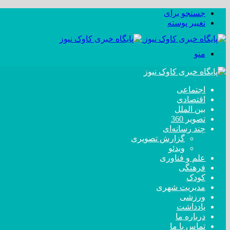
جستجو برای
تغییر پوسته
منو
اجتماعی
اقتصادی
بین الملل
تصویر 360
چند رسانه‌ای
گزارش تصویری
ویدئو
علم و فناوری
فرهنگی
کودک
مدیریت شهری
ورزشی
یادداشت
درباره ما
تماس با ما