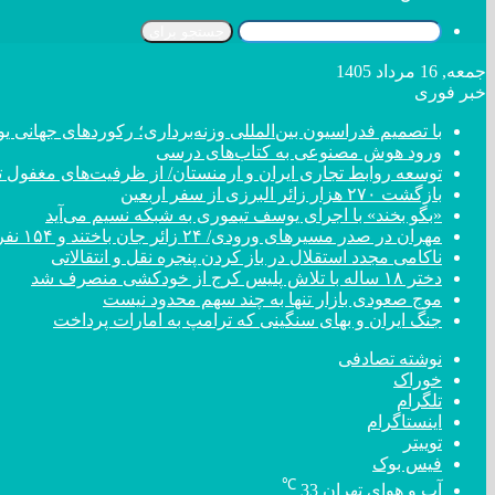
جستجو برای
جمعه, 16 مرداد 1405
خبر فوری
با تصمیم فدراسیون بین‌المللی وزنه‌برداری؛ رکورد‌های جهان
ورود هوش مصنوعی به کتاب‌های درسی
توسعه روابط تجاری ایران و ارمنستان/ از ظرفیت‌های مغفول تا
بازگشت ۲۷۰ هزار زائر البرزی از سفر اربعین
«بگو بخند» با اجرای یوسف تیموری به شبکه نسیم می‌آید
مهران در صدر مسیر‌های ورودی/ ۲۴ زائر جان باختند و ۱۵۴ نفر مصدوم شدند
ناکامی مجدد استقلال در باز کردن پنجره نقل و انتقالاتی
دختر ‌۱۸‌ ‌ساله‌ با تلاش پلیس کرج از خودکشی منصرف شد
موج صعودی بازار تنها به چند سهم محدود نیست
جنگ ایران و بهای سنگینی که ترامپ به امارات پرداخت
نوشته تصادفی
خوراک
تلگرام
اینستاگرام
توییتر
فیس بوک
℃
آب و هوای تهران
33