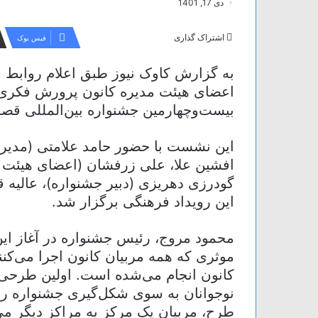
دی 17, 1401
اشتراک گذاری
فیس بوک
به گزارش کاوک نیوز طبق اعلام روابط 
اعضای هیئت مدیره کانون پرورش فکری ک
بیست‌وچهارمین جشنواره بین‌المللی قصه
این نشست با حضور حامد علامتی (مدیرع
افشین علا، علی زرفشان (اعضای هیئت 
گودرزی دهریزی (دبیر جشنواره)، عالیه 
این رویداد فرهنگی برگزار شد.
محمود مروج، رئیس جشنواره در آغاز ای
موثری که همه مربیان کانون اجرا می‌کنن
کانون انجام می‌شده است. اولین طرحی
نوجوانان به سوی شکل‌گیری جشنواره رف
طرح، مربیان یک مرکز به مراکز دیگر می‌