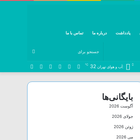
یادداشت
درباره ما
تماس با ما
جستجو
℃
32
فیس
توییتر
اینستاگرام
تلگرام
خوراک
نوشته
آب و هوای تهران
برای
بوک
تصادفی
بایگانی‌ها
آگوست 2026
جولای 2026
ژوئن 2026
می 2026