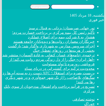
جستجو برای
یکشنبه, 18 مرداد 1405
خبر فوری
تور جهانی صربستان/ یزدانی به فینال نرسید
تأکید رئیس کل بیمه مرکزی بر پرداخت خسارت مردم؛
هشدار به ۸ شرکت‌ بیمه برای اصلاح عملکرد
خبرنگاران معماران روایت‌ها و دیده‌بانان جامعه هستند
اجرای سرویس مدارس به شهرداری واگذار شد؛ بازگشت
بخشی از هزینه‌ها در روزهای تعطیل جنگ
ترجمه‌ی «نامه‌های غسان کنفانی به غادة السمان» منتشر شد
«اهل ایران» جنگ را از دل زندگی مردم روایت می‌کند؛ از
فروپاشی روزمره تا تولد مسئولیت
محدودیت ترکیه برای کشتیرانی در دریای سیاه
بن‌بست بصره برای استقلال؛ AFC دست رد به سینه آبی‌ها زد
سگ‌های بلاصاحب را از یک شهر جمع‌آوری و در شهر دیگری
رها می‌کنند!
تسریع در فرآیند پرداخت وام اشتغال مددجویان از سوی بانک
مرکزی
نوشته تصادفی
خوراک