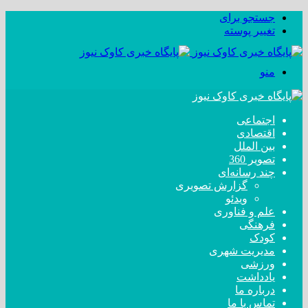
جستجو برای
تغییر پوسته
منو
اجتماعی
اقتصادی
بین الملل
تصویر 360
چند رسانه‌ای
گزارش تصویری
ویدئو
علم و فناوری
فرهنگی
کودک
مدیریت شهری
ورزشی
یادداشت
درباره ما
تماس با ما