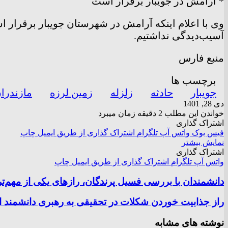
* آرامش در جویبار برقرار است
وی با اعلام اینکه آرامش در شهرستان جویبار برقرار 
آسیب‌دیدگی نداشتیم.
منبع فارس
برچسب ها
جویبار
حادثه
زلزله
زمین لرزه
مازندرا
دی 28, 1401
خواندن این مطلب 2 دقیقه زمان میبرد
اشتراک گذاری
فیس بوک
واتس آپ
تلگرام
اشتراک گذاری از طریق ایمیل
چاپ
نمایش بیشتر
اشتراک گذاری
واتس آپ
تلگرام
اشتراک گذاری از طریق ایمیل
چاپ
دانشمندان با بررسی فسیل پرندگان، رازهای یکی از مهم‌تر
راز جذابیت خوردن شکلات در تحقیقی به رهبری دانشمند 
نوشته های مشابه