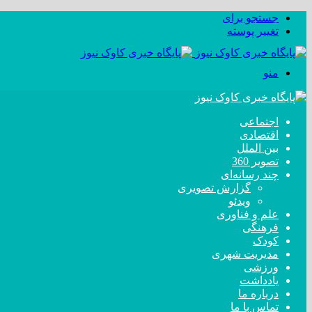
جستجو برای
تغییر پوسته
منو
اجتماعی
اقتصادی
بین الملل
تصویر 360
چند رسانه‌ای
گزارش تصویری
ویدئو
علم و فناوری
فرهنگی
کودک
مدیریت شهری
ورزشی
یادداشت
درباره ما
تماس با ما