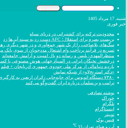
جستجو برای
شنبه, 17 مرداد 1405
خبر فوری
محدودیت ترکیه برای کشتیرانی در دریای سیاه
بن‌بست بصره برای استقلال؛ AFC دست رد به سینه آبی‌ها زد
سگ‌های بلاصاحب را از یک شهر جمع‌آوری و در شهر دیگری رها 
تسریع در فرآیند پرداخت وام اشتغال مددجویان از سوی بانک م
منتظرالمهدی: پلیس و رسانه دو بال امنیت و آرامش جامعه‌اند
درخشش نخبگان ایرانی در المپیاد جهانی هوش مصنوعی با کسب ۴ مد
بازدید دنیامالی از مرکز ملی جودوی جمهوری آذربایجان + فیلم
«دکتر استرنج‌لاو» از شبکه نمایش
۷۳۸۰ دستگاه اتوبوس برای جابه‌جایی زائران اربعین به کارگیری شد
ترامپ و بن‌سلمان درباره ایران گفت‌و‌گو می‌کنند
نوشته تصادفی
خوراک
تلگرام
اینستاگرام
توییتر
فیس بوک
℃
آب و هوای تهران
33