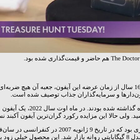
در توضیحات این حراجی گفته شده که با وجود گذشت 16 سال از زمان عرضه این آیفو
یون‌دارها و سرمایه‌گذاران جذاب توصیف شده است.
ند. در ماه اوت سال 2022، یک آیفون نسل یک با قیمت
 ولی حالا این مزایده رکورد گران‌ترین آیفون آکبند نس
نسل اول آیفون یکی از مهم‌ترین محصولات دنیای فنا
قیمت 499 دلار برای مدل 4 گیگابایتی و 599 دلار برای مدل 8 گیگابایتی روانه ب