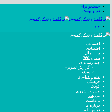
جستجو برای
تغییر پوسته
منو
اجتماعی
اقتصادی
بین الملل
تصویر 360
چند رسانه‌ای
گزارش تصویری
ویدئو
علم و فناوری
فرهنگی
کودک
مدیریت شهری
ورزشی
یادداشت
درباره ما
تماس با ما