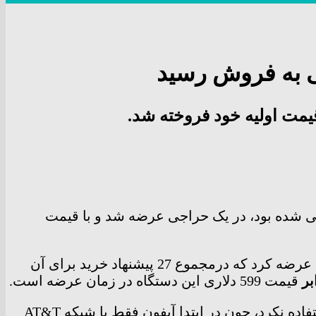
ه مشتریان خاص خود را دارند. به‌تازگی یک آیفون آکبند نسل اول که در سال 2007 معرفی شده بود، در یک حراجی عرضه شد و با قیمت
در مزایده‌ای که از 2 فوریه شروع شد و تا 19 فوریه ادامه داشت، یک آیفون نسل اول را عرضه کرد که در‌مجموع 27 پیشنهاد خرید برای آن
قیمت 599 دلاری این دستگاه در زمان عرضه است.
مالک این گوشی می‌گوید آن را در سال 2007 از طرف دوستانش هدیه گرفته بود، اما هیچ‌گاه از این دستگاه استفاده نکرد، چون در ابتدا آیفون فقط با شبکه AT&T