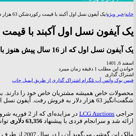
خانه
/
خبر ویژه
/
یک آیفون نسل اول آکبند با قیمت رکوردشکن 63 هزار دلار در حراجی به فروش رسید
یک آیفون نسل اول آکبند با قیمت رکوردشکن 63 هزار دلار در
یک آیفون نسل اول که از 16 سال پیش هنوز باز نشده بود، در یک حراجی با قیمتی 105 برابر قیمت اولیه خود فروخته شد.
اسفند 6, 1401
خواندن این مطلب 1 دقیقه زمان میبرد
اشتراک گذاری
فیس بوک
واتس آپ
تلگرام
اشتراک گذاری از طریق ایمیل
چاپ
شگفت‌انگیز 63 هزار دلار به فروش رفت. آیفون نسل اول تاکنون با چنین قیمتی فروخته نشده بود.
حراجی
LCG Auctions
ارائه شد و سرانجام فردی با پیشنهاد
63,356 دلاری
توان