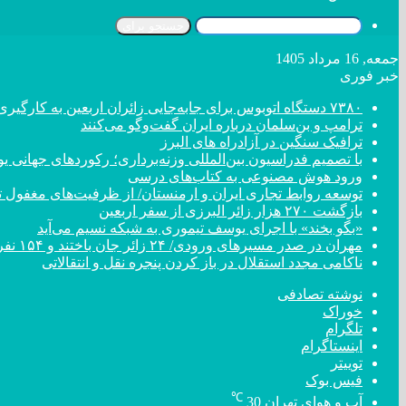
جستجو برای
جمعه, 16 مرداد 1405
خبر فوری
۷۳۸۰ دستگاه اتوبوس برای جابه‌جایی زائران اربعین به کارگیری شد
ترامپ و بن‌سلمان درباره ایران گفت‌و‌گو می‌کنند
ترافیک سنگین در آزادراه های البرز
با تصمیم فدراسیون بین‌المللی وزنه‌برداری؛ رکورد‌های جهان
ورود هوش مصنوعی به کتاب‌های درسی
توسعه روابط تجاری ایران و ارمنستان/ از ظرفیت‌های مغفول تا
بازگشت ۲۷۰ هزار زائر البرزی از سفر اربعین
«بگو بخند» با اجرای یوسف تیموری به شبکه نسیم می‌آید
مهران در صدر مسیر‌های ورودی/ ۲۴ زائر جان باختند و ۱۵۴ نفر مصدوم شدند
ناکامی مجدد استقلال در باز کردن پنجره نقل و انتقالاتی
نوشته تصادفی
خوراک
تلگرام
اینستاگرام
توییتر
فیس بوک
℃
آب و هوای تهران
30