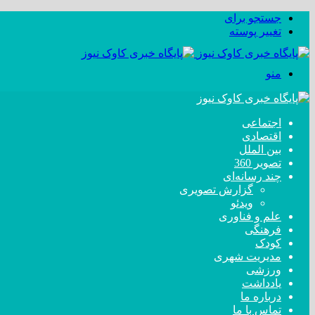
جستجو برای
تغییر پوسته
منو
اجتماعی
اقتصادی
بین الملل
تصویر 360
چند رسانه‌ای
گزارش تصویری
ویدئو
علم و فناوری
فرهنگی
کودک
مدیریت شهری
ورزشی
یادداشت
درباره ما
تماس با ما