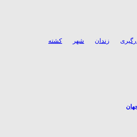
رگیری
زندان
شهر
کشته
هان