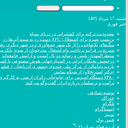
جستجو برای
شنبه, 17 مرداد 1405
خبر فوری
محدودیت ترکیه برای کشتیرانی در دریای سیاه
بن‌بست بصره برای استقلال؛ AFC دست رد به سینه آبی‌ها زد
سگ‌های بلاصاحب را از یک شهر جمع‌آوری و در شهر دیگری رها 
تسریع در فرآیند پرداخت وام اشتغال مددجویان از سوی بانک م
منتظرالمهدی: پلیس و رسانه دو بال امنیت و آرامش جامعه‌اند
درخشش نخبگان ایرانی در المپیاد جهانی هوش مصنوعی با کسب ۴ مد
بازدید دنیامالی از مرکز ملی جودوی جمهوری آذربایجان + فیلم
«دکتر استرنج‌لاو» از شبکه نمایش
۷۳۸۰ دستگاه اتوبوس برای جابه‌جایی زائران اربعین به کارگیری شد
ترامپ و بن‌سلمان درباره ایران گفت‌و‌گو می‌کنند
نوشته تصادفی
خوراک
تلگرام
اینستاگرام
توییتر
فیس بوک
℃
آب و هوای تهران
33