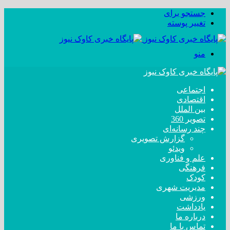
جستجو برای
تغییر پوسته
منو
اجتماعی
اقتصادی
بین الملل
تصویر 360
چند رسانه‌ای
گزارش تصویری
ویدئو
علم و فناوری
فرهنگی
کودک
مدیریت شهری
ورزشی
یادداشت
درباره ما
تماس با ما