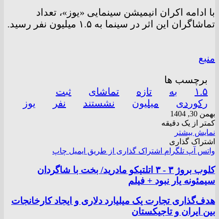
با ادامه اکران انیمیشن سینمایی «یوز»، تعداد
تماشاگران این اثر در سینما به ۱.۵ میلیون نفر رسید.
منبع
برچسب ها
۱.۵
به
تازه
تماشای
ثبت
رکوردی
میلیون
نشستند
نفر
یوز
بهمن 30, 1404
کمتر از یک دقیقه
نمایش بیشتر
اشتراک گذاری
واتس آپ
تلگرام
اشتراک گذاری از طریق ایمیل
چاپ
کلوب بروژ ۳ - ۳ اتلتیکو مادرید/ بخت با شاگردان
سیمئونه یار نبود + فیلم
هدف‌گذاری تجارت یک میلیارد دلاری و ایجاد کارخانجات
بین ایران و تاجیکستان