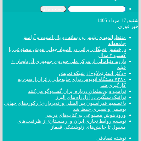
جستجو برای
شنبه, 17 مرداد 1405
خبر فوری
منتظرالمهدی: پلیس و رسانه دو بال امنیت و آرامش
جامعه‌اند
درخشش نخبگان ایرانی در المپیاد جهانی هوش مصنوعی با
کسب ۴ مدال
بازدید دنیامالی از مرکز ملی جودوی جمهوری آذربایجان +
فیلم
«دکتر استرنج‌لاو» از شبکه نمایش
۷۳۸۰ دستگاه اتوبوس برای جابه‌جایی زائران اربعین به
کارگیری شد
ترامپ و بن‌سلمان درباره ایران گفت‌و‌گو می‌کنند
ترافیک سنگین در آزادراه های البرز
با تصمیم فدراسیون بین‌المللی وزنه‌برداری؛ رکورد‌های جهانی
یوسفی و نصیری حفظ شد
ورود هوش مصنوعی به کتاب‌های درسی
توسعه روابط تجاری ایران و ارمنستان/ از ظرفیت‌های
مغفول تا چالش‌های ژئوپلیتیکی قفقاز
نوشته تصادفی