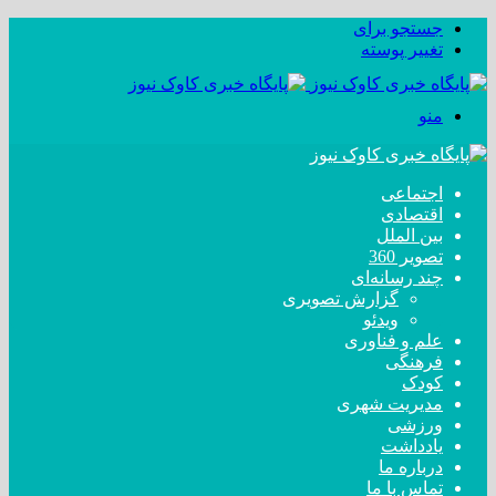
جستجو برای
تغییر پوسته
منو
اجتماعی
اقتصادی
بین الملل
تصویر 360
چند رسانه‌ای
گزارش تصویری
ویدئو
علم و فناوری
فرهنگی
کودک
مدیریت شهری
ورزشی
یادداشت
درباره ما
تماس با ما