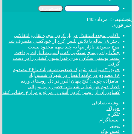
جستجو برای
پنجشنبه, 15 مرداد 1405
خبر فوری
ناکامی مجدد استقلال در باز کردن پنجره نقل و انتقالاتی
دختر ‌۱۸‌ ‌ساله‌ با تلاش پلیس کرج از خودکشی منصرف شد
موج صعودی بازار تنها به چند سهم محدود نیست
جنگ ایران و بهای سنگینی که ترامپ به امارات پرداخت
سعید یوسفی سکان دبیری فدراسیون کشتی را در دست
گرفت
حریق ۳ سوله در شهرک صنعتی شمس‌آباد با ۲۶ مصدوم
۱۸ مصدوم در حادثه انفجار در شهرک شمس‌آباد
امامزاده چوبی؛ گنج پنهان البرز در دل روستای ورده
فصل دوم «روشنایی شب» با حضور رویا نونهالی
کشاورزان از روشن کردن آتش در مراتع و مزارع اجتناب کنند
نوشته تصادفی
خوراک
تلگرام
اینستاگرام
توییتر
فیس بوک