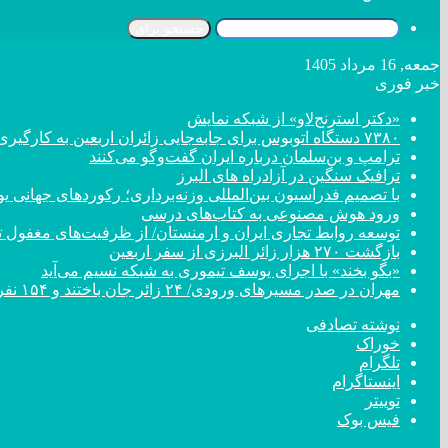
جستجو برای
جمعه, 16 مرداد 1405
خبر فوری
«دکتر استرنج‌لاو» از شبکه نمایش
۷۳۸۰ دستگاه اتوبوس برای جابه‌جایی زائران اربعین به کارگیری شد
ترامپ و بن‌سلمان درباره ایران گفت‌و‌گو می‌کنند
ترافیک سنگین در آزادراه های البرز
با تصمیم فدراسیون بین‌المللی وزنه‌برداری؛ رکورد‌های جهان
ورود هوش مصنوعی به کتاب‌های درسی
توسعه روابط تجاری ایران و ارمنستان/ از ظرفیت‌های مغفول تا
بازگشت ۲۷۰ هزار زائر البرزی از سفر اربعین
«بگو بخند» با اجرای یوسف تیموری به شبکه نسیم می‌آید
مهران در صدر مسیر‌های ورودی/ ۲۴ زائر جان باختند و ۱۵۴ نفر مصدوم شدند
نوشته تصادفی
خوراک
تلگرام
اینستاگرام
توییتر
فیس بوک