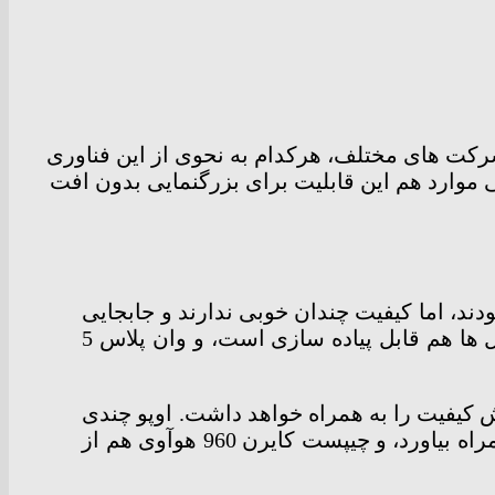
 شرکت های مختلف، هرکدام به نحوی از این فناوری
ی موارد هم این قابلیت برای بزرگنمایی بدون افت
دند، اما کیفیت چندان خوبی ندارند و جابجایی
و استفاده از آنها هم کمی دشوار است. آیفون 7 پلاس و اوپو R11 نشان دادند که این قابلیت در موبایل ها هم قابل پیاده سازی است، و وان پلاس 5
لی هم کاهش کیفیت را به همراه خواهد داشت. اوپو چندی
پیش فناوری Precision Optical Zoom را معرفی کرد که می تواند تا 5 برابر بزرگنمایی اپتیکال را به همراه بیاورد، و چیپست کایرن 960 هوآوی هم از