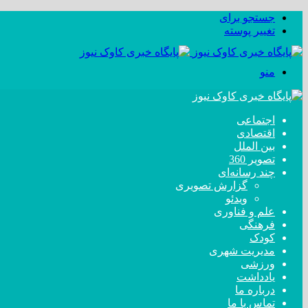
جستجو برای
تغییر پوسته
منو
اجتماعی
اقتصادی
بین الملل
تصویر 360
چند رسانه‌ای
گزارش تصویری
ویدئو
علم و فناوری
فرهنگی
کودک
مدیریت شهری
ورزشی
یادداشت
درباره ما
تماس با ما