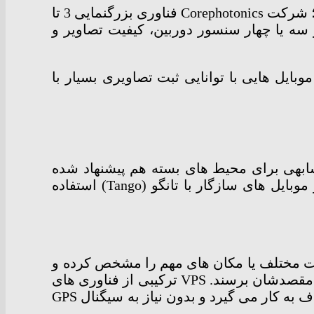
ز طرفی، شایعات از قابلیت بزرگنمایی 3 برابری در ماژول دوربین دوگانه گلکسی نوت 8 حکایت دارند؛ شرکت Corephotonics فناوری بزرگنمایی 3 تا
 با بهره گیری از سه یا چهار سنسور دوربین، کیفیت تصاویر و
نزدیک، موبایل هایی با توانایی ثبت تصاویری بسیار با
وری مشابهی برای محیط های بسته هم پیشنهاد شده
است. گوگل در کنفرانس I/O امسال از تکنولوژی VPS مبتنی بر واقعیت افزوده رونمایی کرد که در موبایل های سازگار با تانگو (Tango) استفاده
لات مختلف یا مکان های مهم را مشخص کرده و
سپس کاربران با استفاده از تانگو بتوانند در محیط جابجا شوند، محصول مورد نظر خود را خریده، یا به مقصدشان برسند. VPS ترکیبی از فناوری های
بینایی کامپیوتر، یادگیری ماشین، و نقشه برداری داخلی را برای تعیین موقعیت کاربر و مسیریابی تا هدف به کار می گیرد و بدون نیاز به سیگنال GPS