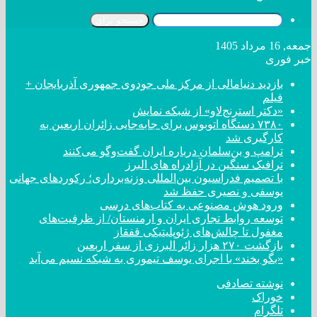
جستجو برای
جمعه, 16 مرداد 1405
خبر فوری
بازدید دنیامالی از مرکز ملی جودوی جمهوری آذربایجان +
فیلم
«دکتر استرنج‌لاو» از شبکه نمایش
۷۳۸۰ دستگاه اتوبوس برای جابه‌جایی زائران اربعین به
کارگیری شد
ترامپ و بن‌سلمان درباره ایران گفت‌و‌گو می‌کنند
ترافیک سنگین در آزادراه های البرز
با تصمیم فدراسیون بین‌المللی وزنه‌برداری؛ رکورد‌های جهانی
یوسفی و نصیری حفظ شد
ورود هوش مصنوعی به کتاب‌های درسی
توسعه روابط تجاری ایران و ارمنستان/ از ظرفیت‌های
مغفول تا چالش‌های ژئوپلیتیکی قفقاز
بازگشت ۲۷۰ هزار زائر البرزی از سفر اربعین
«بگو بخند» با اجرای یوسف تیموری به شبکه نسیم می‌آید
نوشته تصادفی
خوراک
تلگرام