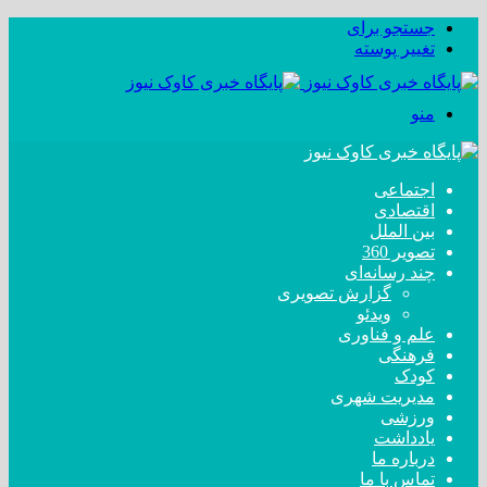
جستجو برای
تغییر پوسته
منو
اجتماعی
اقتصادی
بین الملل
تصویر 360
چند رسانه‌ای
گزارش تصویری
ویدئو
علم و فناوری
فرهنگی
کودک
مدیریت شهری
ورزشی
یادداشت
درباره ما
تماس با ما