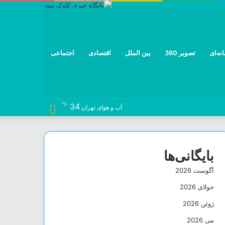
نه‌ای
تصویر 360
بین الملل
اقتصادی
اجتماعی
℃
34
نوشته
خوراک
تلگرام
توییتر
اینستاگرام
فیس
آب و هوای تهران
تصادفی
بوک
بایگانی‌ها
آگوست 2026
جولای 2026
ژوئن 2026
می 2026